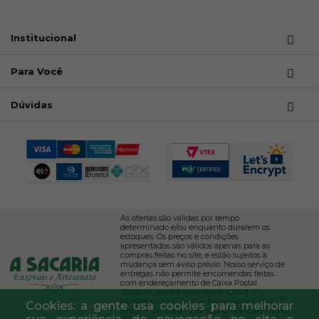
Institucional
Para Você
Dúvidas
As ofertas são válidas por tempo
determinado e/ou enquanto durarem os
estoques. Os preços e condições
apresentados são válidos apenas para as
compras feitas no site, e estão sujeitos à
mudança sem aviso prévio. Nosso serviço de
entregas não permite encomendas feitas
com endereçamento de Caixa Postal.
Todos os direitos reservados- CNPJ nº
146478900006/47 - Rua Doutor César, 364 - 2º
Cookies: a gente usa cookies para melhorar
Andar - Santana - CEP 02013-001 - São Paulo,