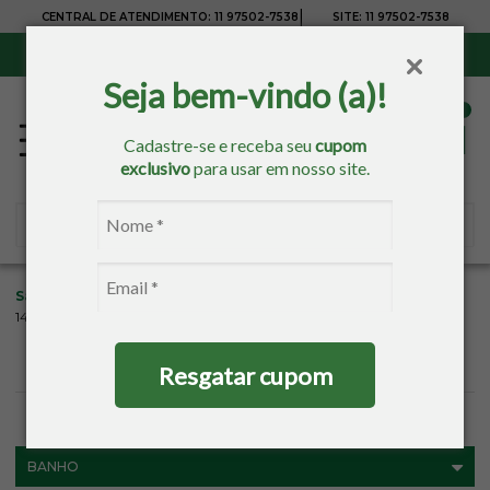
|
CENTRAL DE ATENDIMENTO:
11 97502-7538
SITE:
11 97502-7538
Sul, Sudeste e Centro-Oeste:
Frete Grátis
para compras acima de R$ 150,00
Seja bem-vindo (a)!
Cadastre-se e receba seu
cupom
exclusivo
para usar em nosso site.
Sacaria
Banho
Toalhas Estampadas
Toalhas De Banho
141
Resgatar cupom
FILTROS
BANHO