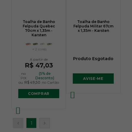
Toalha de Banho
Toalha de Banho
Felpuda Quebec
Felpuda Militar 67cm
70cm x 1,35m -
x 1,35m - Karsten
Karsten
+ 2 cores
Produto Esgotado
R$ 47,03
no
(5% de
PIX
Desconto)
AVISE-ME
ou
R$ 49,50
no Cartão
COMPRAR
1