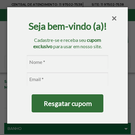
|
CENTRAL DE ATENDIMENTO:
11 97502-7538
SITE:
11 97502-7538
Sul, Sudeste e Centro-Oeste:
Frete Grátis
para compras acima de R$ 150,00
Seja bem-vindo (a)!
Cadastre-se e receba seu
cupom
exclusivo
para usar em nosso site.
Sacaria
Banho
Toalhas Para Bordar
Toalhas De Lavabo
Marcotex
138
Resgatar cupom
FILTROS
BANHO