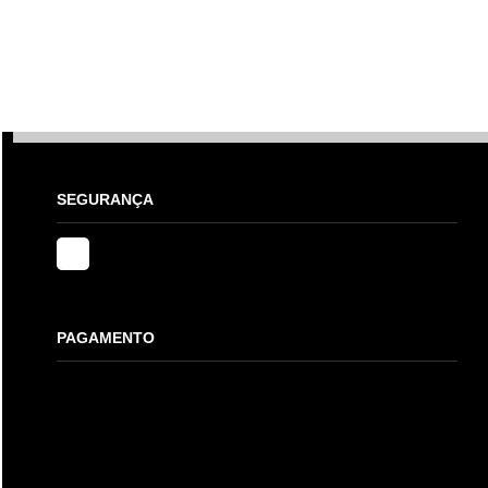
Pagamento
Aguardando o preenchimento dos dados
Resumo do pedido
Voltar para o carrinho
SEGURANÇA
PAGAMENTO