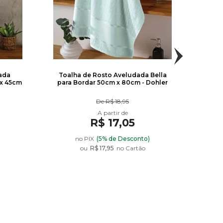
ada
Toalha de Rosto Aveludada Bella
T
 x 45cm
para Bordar 50cm x 80cm - Dohler
Artesa
De
R$ 18,95
R$ 17,05
)
no PIX
(5% de Desconto)
ou
R$ 17,95
no Cartão