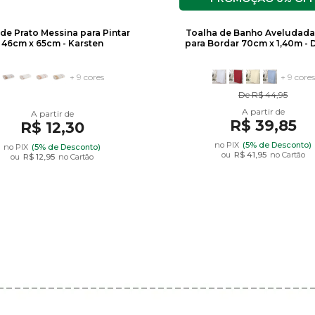
de Prato Messina para Pintar
Toalha de Banho Aveludada
46cm x 65cm - Karsten
para Bordar 70cm x 1,40m - 
+ 9 cores
+ 9 cores
De
R$ 44,95
R$ 39,85
R$ 12,30
no PIX
(5% de Desconto)
no PIX
(5% de Desconto)
ou
R$ 41,95
no Cartão
ou
R$ 12,95
no Cartão