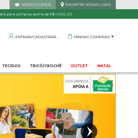
NOSSOS CURSOS
ENCONTRE NOSSAS LOJAS
átis para compras acima de R$ 1.000,00
MINHAS COMPRAS
ENTRAR/CADASTRAR
TECIDOS
TRICÔ/CROCHÊ
OUTLET
NATAL