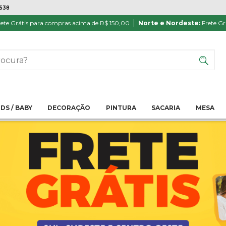
7538
ete Grátis para compras acima de R$ 150,00
Norte e Nordeste:
Frete Gr
IDS / BABY
DECORAÇÃO
PINTURA
SACARIA
MESA