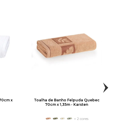
 70cm x
Toalha de Banho Felpuda Quebec
Vern
70cm x 1,35m - Karsten
+ 2 cores