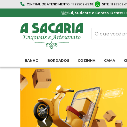
|
CENTRAL DE ATENDIMENTO:
11 97502-7538
SITE:
11 97502-
Sul, Sudeste e Centro-Oeste:
Fr
BANHO
BORDADOS
COZINHA
CAMA
K