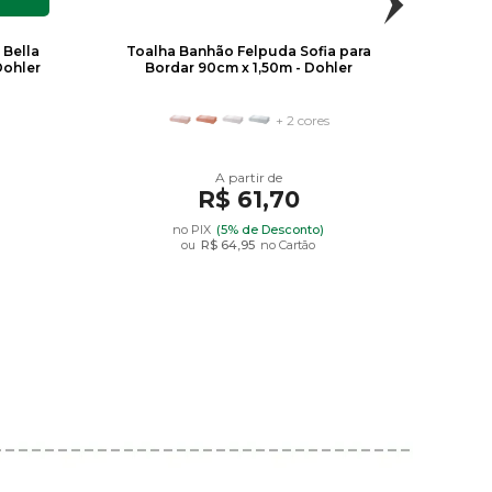
 Bella
Toalha Banhão Felpuda Sofia para
Toal
Dohler
Bordar 90cm x 1,50m - Dohler
Pi
+ 2 cores
R$ 61,70
no PIX
(5% de Desconto)
ou
R$ 64,95
no Cartão