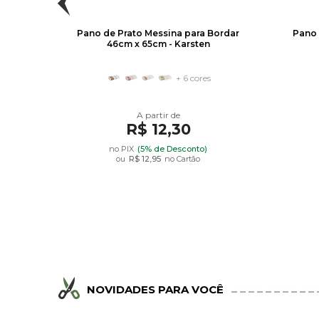
Pintar
Pano de Prato Messina para Bordar
Pano 
ler
46cm x 65cm - Karsten
+ 6 cores
R$ 12,30
no PIX
(5% de Desconto)
ou
R$ 12,95
no Cartão
NOVIDADES PARA VOCÊ