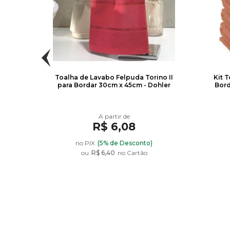
intar
Toalha de Lavabo Felpuda Torino II
Kit 
para Bordar 30cm x 45cm - Dohler
Bord
R$ 6,08
no PIX
(5% de Desconto)
ou
R$ 6,40
no Cartão