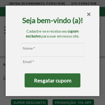
|
CENTRAL DE ATENDIMENTO:
11 97502-7538
SITE:
11 97502-7538
Sul, Sudeste e Centro-Oeste:
Frete Grátis
para compras acima de R$ 150,00
Seja bem-vindo (a)!
Cadastre-se e receba seu
cupom
exclusivo
para usar em nosso site.
Sacaria
Banho
Toalhas Para Bordar
Toalhas De Rosto
Resgatar cupom
SUPER DESCONTO
11% OFF