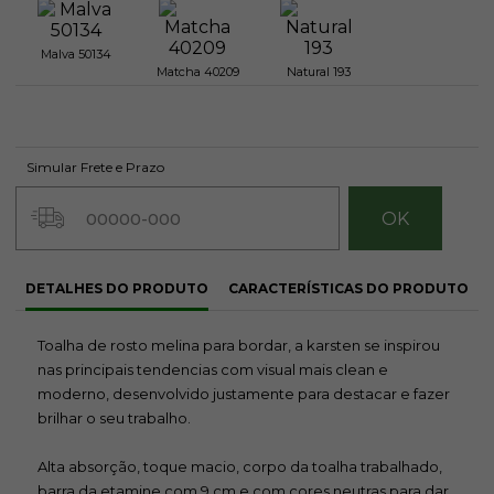
Malva 50134
Matcha 40209
Natural 193
R$ 27,80
R$ 27,80
R$ 27,80
Avise-me
Avise-me
Avise-me
Simular Frete e Prazo
quando
quando
quando
chegar!
chegar!
chegar!
DETALHES DO PRODUTO
CARACTERÍSTICAS DO PRODUTO
Platina 80209
Salmão 60107
Toalha de rosto melina para bordar, a karsten se inspirou
nas principais tendencias com visual mais clean e
R$ 27,80
R$ 27,80
moderno, desenvolvido justamente para destacar e fazer
Avise-me
Avise-me
quando
quando
brilhar o seu trabalho.
chegar!
chegar!
Alta absorção, toque macio, corpo da toalha trabalhado,
barra da etamine com 9 cm e com cores neutras para dar