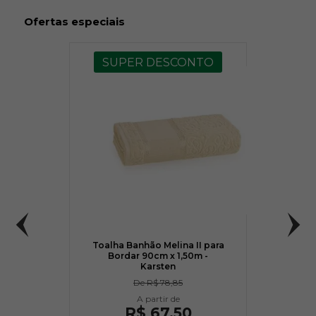
Ofertas especiais
SUPER DESCONTO
Toalha Banhão Melina II para
Bordar 90cm x 1,50m -
Karsten
De
R$ 78,85
R$ 67,50