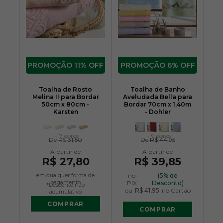
11% OFF
6% OFF
Toalha de Rosto
Toalha de Banho
Melina II para Bordar
Aveludada Bella para
50cm x 80cm -
Bordar 70cm x 1,40m
Karsten
- Dohler
+ 7 cores
+ 9 cores
De
R$ 31,50
De
R$ 44,95
R$ 27,80
R$ 39,85
em qualquer forma de
no
(5% de
pagamento
PIX
Desconto)
*Desconto não
ou
R$ 41,95
no Cartão
acumulativo
COMPRAR
COMPRAR