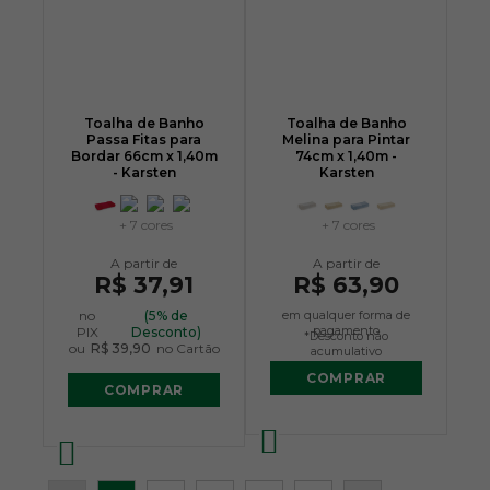
Toalha de Banho
Toalha de Banho
Passa Fitas para
Melina para Pintar
Bordar 66cm x 1,40m
74cm x 1,40m -
- Karsten
Karsten
+ 7 cores
+ 7 cores
R$ 37,91
R$ 63,90
no
(5% de
em qualquer forma de
pagamento
PIX
Desconto)
*Desconto não
ou
R$ 39,90
no Cartão
acumulativo
COMPRAR
COMPRAR