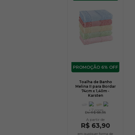
6% OFF
Toalha de Banho
Melina II para Bordar
74cm x 1,40m -
Karsten
+ 7 cores
De
R$ 68,35
R$ 63,90
em qualquer forma de