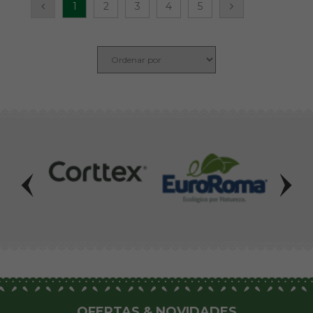
1
2
3
4
5
OFERTAS & NOVIDADES