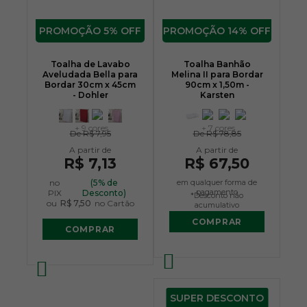
5% OFF
14% OFF
Toalha de Lavabo
Toalha Banhão
Aveludada Bella para
Melina II para Bordar
Bordar 30cm x 45cm
90cm x 1,50m -
- Dohler
Karsten
+ 9 cores
+ 7 cores
De
R$ 7,95
De
R$ 78,85
R$ 7,13
R$ 67,50
no
(5% de
em qualquer forma de
pagamento
PIX
Desconto)
*Desconto não
ou
R$ 7,50
no Cartão
acumulativo
COMPRAR
COMPRAR
SUPER DESCONTO