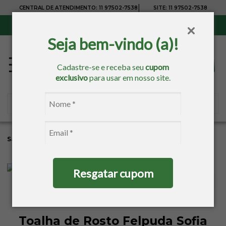
|
CENTRAL DE ATENDIMENTO:
11 97502-7538
SITE:
11 97502-7538
Sul, Sudeste e Centro-Oeste:
Frete Grátis
para compras acima de R$ 150,00
Seja bem-vindo (a)!
Cadastre-se e receba seu
cupom
exclusivo
para usar em nosso site.
Sacaria
Banho
Toalhas Para Pintar
Toalhas De Rosto
Resgatar cupom
Toalha de Rosto Felpuda Sofia