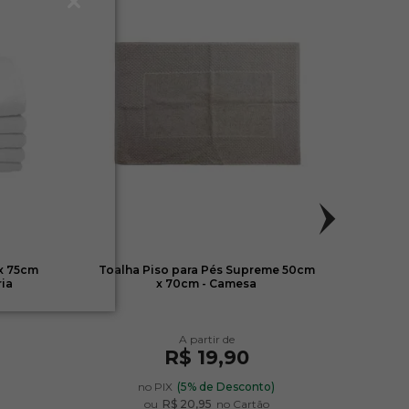
x 75cm
Toalha Piso para Pés Supreme 50cm
Toalh
ria
x 70cm - Camesa
R$ 19,90
)
no PIX
(5% de Desconto)
ou
R$ 20,95
no Cartão