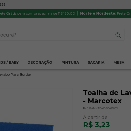
7538
ATÉ 6X SEM JUROS NO CARTÃO
PRODUTO
PIX
Parcela mínima R$ 20,00
Satisfação 
ete Grátis para compras acima de R$ 150,00
Norte e Nordeste:
Frete Gr
IDS / BABY
DECORAÇÃO
PINTURA
SACARIA
MESA
avabo Para Bordar
Toalha de La
- Marcotex
Ref:
BANHTOALVS0481603
R$ 3,23