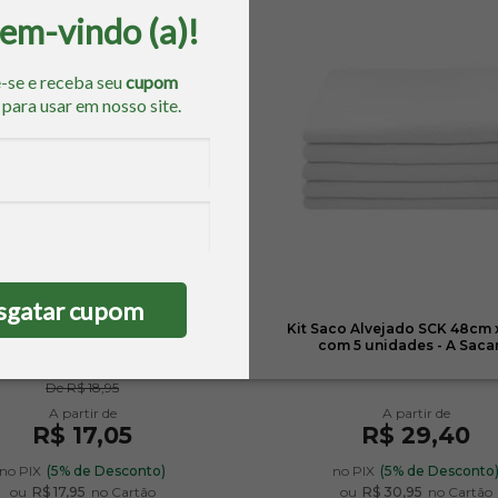
bem-vindo (a)!
-se e receba seu
cupom
o
para usar em nosso site.
5% OFF
sgatar cupom
alha de Rosto Aveludada
Kit Saco Alvejado SCK 48cm 
nalle para Pintar 50cm x 80cm
com 5 unidades - A Saca
- Dohler
De
R$ 18,95
R$ 17,05
R$ 29,40
no PIX
(5% de Desconto)
no PIX
(5% de Desconto
ou
R$ 17,95
no Cartão
ou
R$ 30,95
no Cartão