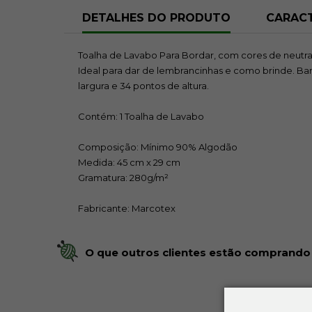
DETALHES DO PRODUTO
CARACT
Toalha de Lavabo Para Bordar, com cores de neutras
Ideal para dar de lembrancinhas e como brinde. Bar
largura e 34 pontos de altura.
Contém: 1 Toalha de Lavabo
Composição: Mínimo 90% Algodão
Medida: 45 cm x 29 cm
Gramatura: 280g/m²
Fabricante: Marcotex
O que outros clientes estão comprando