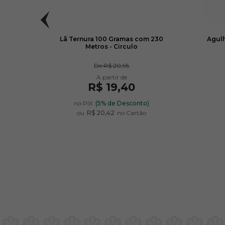
culo
Lã Ternura 100 Gramas com 230
Agulh
Metros - Circulo
De
R$ 20,95
R$ 19,40
no PIX
(5% de Desconto)
ou
R$ 20,42
no Cartão