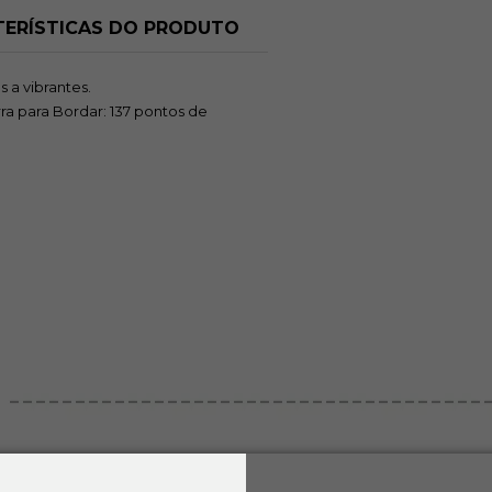
Avise-me
A
ERÍSTICAS DO PRODUTO
quando chegar!
quan
 a vibrantes.
ra para Bordar: 137 pontos de
Salmao 214
Ve
R$ 3,40
Avise-me
A
quando chegar!
quan