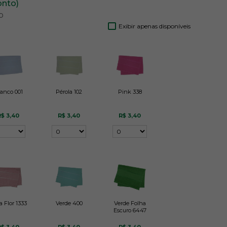
onto)
o
Exibir apenas disponíveis
anco 001
Pérola 102
Pink 338
R$ 3,40
R$ 3,40
R$ 3,40
a Flor 1333
Verde 400
Verde Folha
Escuro 6447