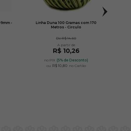
09mm -
Linha Duna 100 Gramas com 170
Lã D
Metros - Circulo
De
R$ 14,60
R$ 10,26
)
no PIX
(5% de Desconto)
ou
R$ 10,80
no Cartão