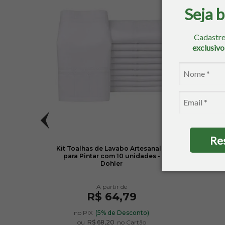
Seja 
Cadastre
exclusiv
Re
ordar
Kit Toalhas de Lavabo Artesanalle
To
para Pintar com 10 unidades -
Artesa
Dohler
R$ 64,79
no PIX
(5% de Desconto)
ou
R$ 68,20
no Cartão