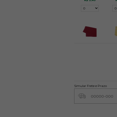
R$ 3,40
Vermelho 30
Am
R$ 3,40
A
quan
Simular Frete e Prazo
Laranja 906
L
R$ 3,40