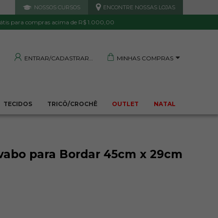
NOSSOS CURSOS
ENCONTRE NOSSAS LOJAS
 DE QUALIDADE
TRANQUILIDADE E PROTEÇÃO
Garantida
Sua compra segura
átis para compras acima de R$ 1.000,00
MINHAS COMPRAS
ENTRAR/CADASTRAR
TECIDOS
TRICÔ/CROCHÊ
OUTLET
NATAL
vabo para Bordar 45cm x 29cm