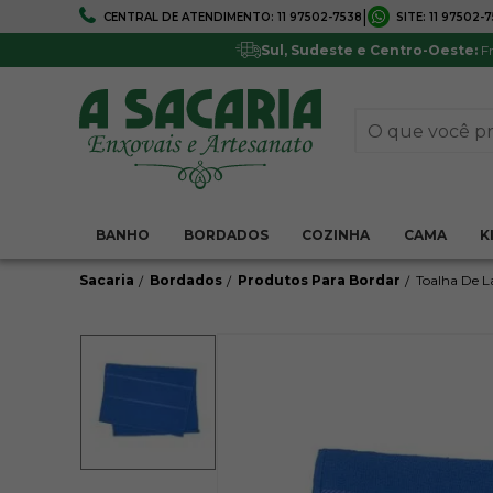
|
CENTRAL DE ATENDIMENTO:
11 97502-7538
SITE:
11 97502-
FRETE GRÁTIS
5% DE DESCONTO
Em todo Brasil*
Pagamentos via boleto ou 
Sul, Sudeste e Centro-Oeste:
Fr
BANHO
BORDADOS
COZINHA
CAMA
K
Sacaria
Bordados
Produtos Para Bordar
Toalha De L