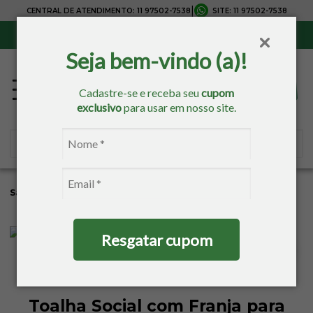
|
CENTRAL DE ATENDIMENTO:
11 97502-7538
SITE:
11 97502-7538
Sul, Sudeste e Centro-Oeste:
Frete Grátis
para compras acima de R$ 150,00
Seja bem-vindo (a)!
Cadastre-se e receba seu
cupom
exclusivo
para usar em nosso site.
Sacaria
Banho
Toalhas Para Brindes
Resgatar cupom
Toalha Social com Franja para