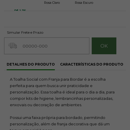
Rosa Claro
Rosa Escuro
R$ 1,75
R$ 1,75
R$ 1,75
Simular Frete e Prazo
DETALHES DO PRODUTO
CARACTERÍSTICAS DO PRODUTO
Vermelho
Laranja
Verde Limão
A Toalha Social com Franja para Bordar é a escolha
R$ 1,75
R$ 1,75
perfeita para quem busca unir praticidade e
R$ 1,75
personalização. Essa toalha é ideal para o dia a dia, para
Avise-me
quando
compor kits de higiene, lembrancinhas personalizadas,
chegar!
enxovais ou decoração de ambientes.
Possui uma faixa própria para bordado, permitindo
personalização, além de franja decorativa que dá um