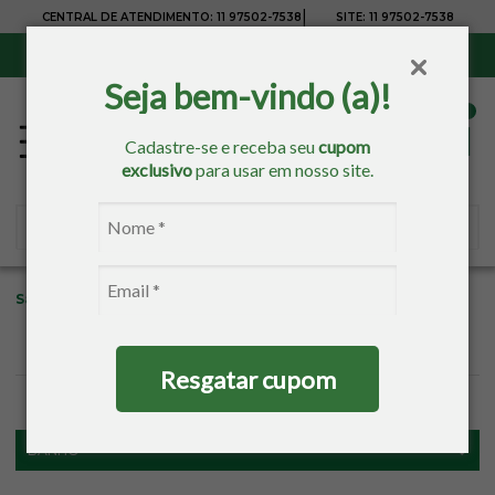
|
CENTRAL DE ATENDIMENTO:
11 97502-7538
SITE:
11 97502-7538
Sul, Sudeste e Centro-Oeste:
Frete Grátis
para compras acima de R$ 150,00
Seja bem-vindo (a)!
Cadastre-se e receba seu
cupom
exclusivo
para usar em nosso site.
Sacaria
Banho
Toalhas Para Brindes
Resgatar cupom
FILTROS
BANHO