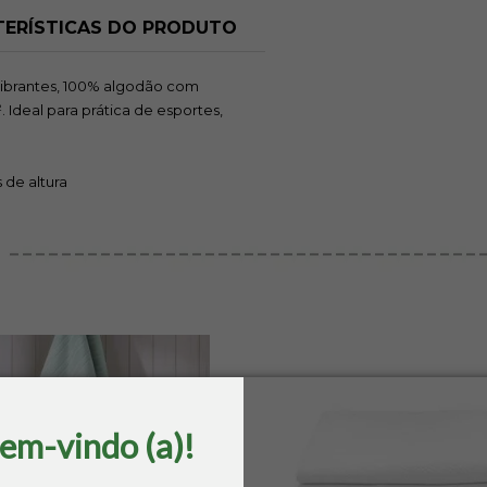
Avise-me
ERÍSTICAS DO PRODUTO
quando chegar!
 vibrantes, 100% algodão com
 Ideal para prática de esportes,
 de altura
bem-vindo (a)!