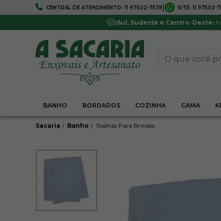
|
CENTRAL DE ATENDIMENTO:
11 97502-7538
SITE:
11 97502-
FRETE GRÁTIS
5% DE DESCONTO
Em todo Brasil*
Pagamentos via boleto ou 
Sul, Sudeste e Centro-Oeste:
Fr
BANHO
BORDADOS
COZINHA
CAMA
K
Sacaria
Banho
Toalhas Para Brindes