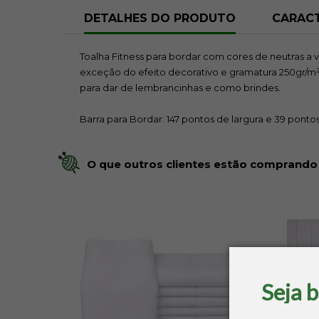
DETALHES DO PRODUTO
CARACT
Toalha Fitness para bordar com cores de neutras a
exceção do efeito decorativo e gramatura 250gr/m².
para dar de lembrancinhas e como brindes.
Barra para Bordar: 147 pontos de largura e 39 pontos
O que outros clientes estão comprando
Seja 