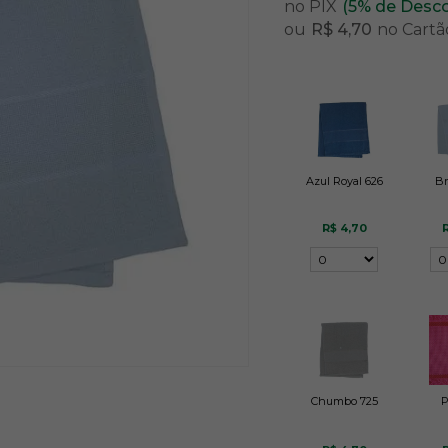
no PIX
(5% de Desc
ou
R$ 4,70
no Cartã
Azul Royal 626
Br
R$ 4,70
R
Chumbo 725
P