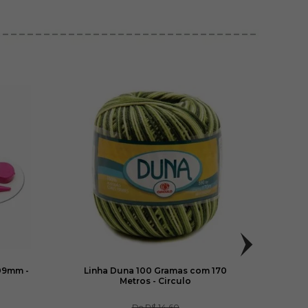
09mm -
Linha Duna 100 Gramas com 170
Lã D
Metros - Circulo
De
R$ 14,60