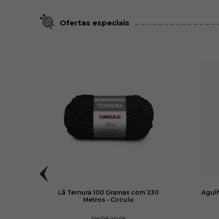
Ofertas especiais
culo
Lã Ternura 100 Gramas com 230
Agulh
Metros - Circulo
De
R$ 20,95