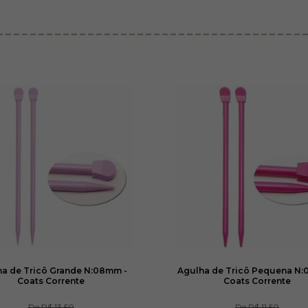
a de Tricô Grande N:08mm -
Agulha de Tricô Pequena N:
Coats Corrente
Coats Corrente
De
R$ 13,50
De
R$ 11,50