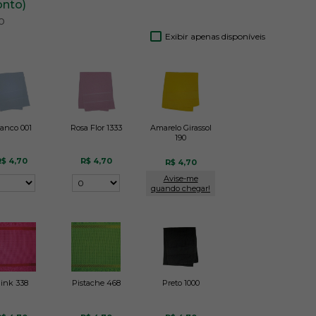
onto)
o
Exibir apenas disponíveis
anco 001
Rosa Flor 1333
Amarelo Girassol
190
$ 4,70
R$ 4,70
R$ 4,70
Avise-me
quando chegar!
ink 338
Pistache 468
Preto 1000