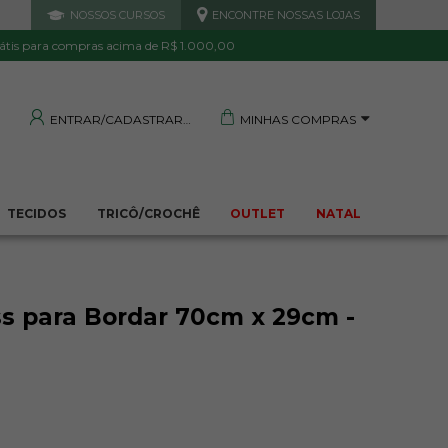
NOSSOS CURSOS
ENCONTRE NOSSAS LOJAS
 DE QUALIDADE
TRANQUILIDADE E PROTEÇÃO
Garantida
Sua compra segura
átis para compras acima de R$ 1.000,00
MINHAS COMPRAS
ENTRAR/CADASTRAR
TECIDOS
TRICÔ/CROCHÊ
OUTLET
NATAL
ss para Bordar 70cm x 29cm -