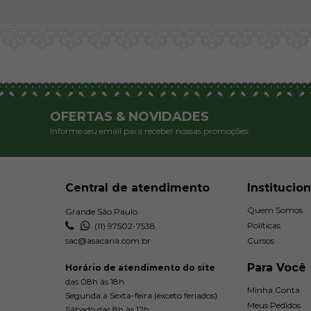
OFERTAS & NOVIDADES
Informe seu email para receber nossas promoções:
Central de atendimento
Institucion
Quem Somos
Grande São Paulo
Políticas
(11) 97502-7538
sac@asacaria.com.br
Cursos
Para Você
Horário de atendimento do site
das 08h às 18h
Minha Conta
Segunda a Sexta-feira (exceto feriados)
Meus Pedidos
Sábado das 8h às 12h