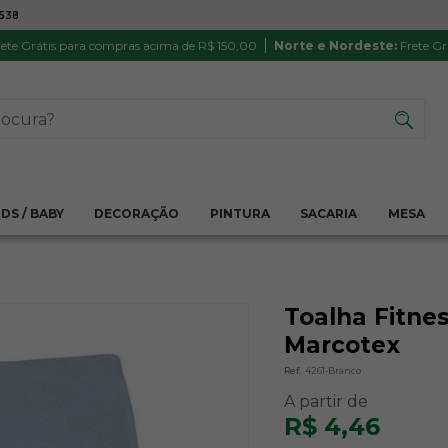
7538
ATÉ 6X SEM JUROS NO CARTÃO
PRODUTO
PIX
Parcela mínima R$ 20,00
Satisfação 
ete Grátis para compras acima de R$ 150,00
Norte e Nordeste:
Frete Gr
IDS / BABY
DECORAÇÃO
PINTURA
SACARIA
MESA
Toalha Fitne
Marcotex
Ref:
4261-Branco
R$ 4,46