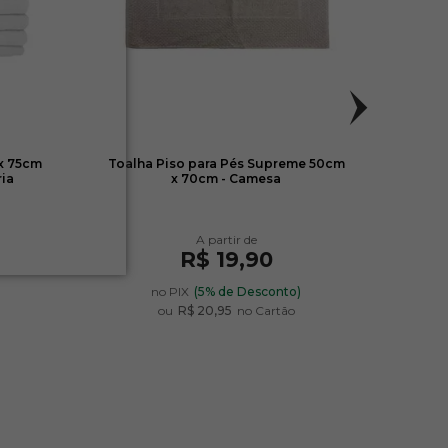
x 75cm
Toalha Piso para Pés Supreme 50cm
Toalh
ria
x 70cm - Camesa
R$ 19,90
)
no PIX
(5% de Desconto)
ou
R$ 20,95
no Cartão