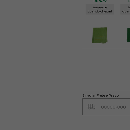
R$ 4,70
R
Avise-me
A
quando chegar!
quan
Verde 400
Verd
R$ 4,70
R
Avise-me
A
quando chegar!
quan
Simular Frete e Prazo
Vermelho 302
R$ 4,70