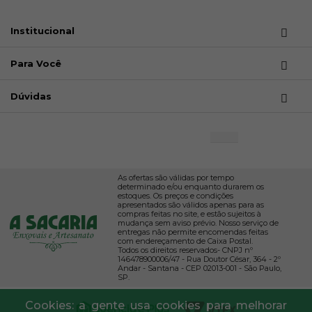
Institucional
Para Você
Dúvidas
As ofertas são válidas por tempo
determinado e/ou enquanto durarem os
estoques. Os preços e condições
apresentados são válidos apenas para as
compras feitas no site, e estão sujeitos à
mudança sem aviso prévio. Nosso serviço de
entregas não permite encomendas feitas
com endereçamento de Caixa Postal.
Todos os direitos reservados- CNPJ nº
146478900006/47 - Rua Doutor César, 364 - 2º
Andar - Santana - CEP 02013-001 - São Paulo,
SP.
Cookies: a gente usa cookies para melhorar