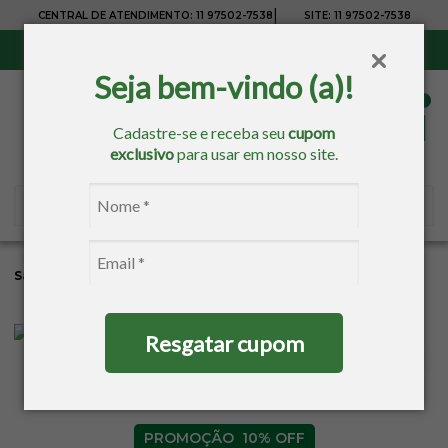
|
CENTRAL DE ATENDIMENTO:
11 97502-7538
SITE:
11 97502-7538
Sul, Sudeste e Centro-Oeste:
Frete Grátis
para compras acima de R$ 150,00
Seja bem-vindo (a)!
Cadastre-se e receba seu
cupom
exclusivo
para usar em nosso site.
Sacaria
Banho
Toalhas Estampadas
Toalhas De Lavabo
Resgatar cupom
10% OFF