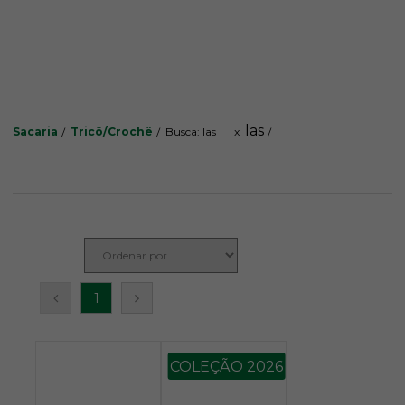
las
Sacaria
Tricô/Crochê
Busca: las
x
1
COLEÇÃO 2026