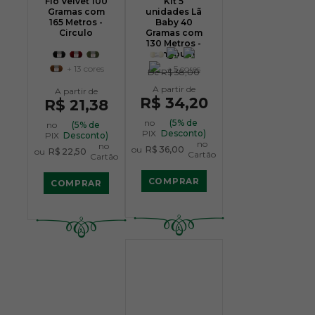
Fio Velvet 100
Kit 5
Gramas com
unidades Lã
165 Metros -
Baby 40
Circulo
Gramas com
130 Metros -
Pingouin
+ 13 cores
+ 5 cores
De
R$ 38,00
R$ 34,20
R$ 21,38
no
(5% de
no
(5% de
PIX
Desconto)
PIX
Desconto)
no
no
ou
R$ 36,00
ou
R$ 22,50
Cartão
Cartão
COMPRAR
COMPRAR