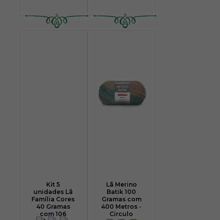
Kit 5
Lã Merino
unidades Lã
Batik 100
Família Cores
Gramas com
40 Gramas
400 Metros -
com 106
Circulo