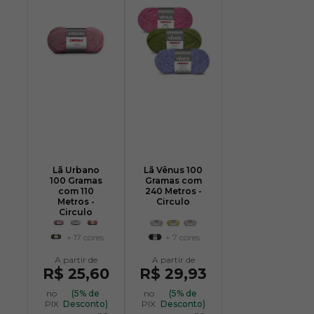
Lã Urbano
Lã Vênus 100
100 Gramas
Gramas com
com 110
240 Metros -
Metros -
Circulo
Circulo
+ 17 cores
+ 7 cores
R$ 25,60
R$ 29,93
no
(5% de
no
(5% de
PIX
Desconto)
PIX
Desconto)