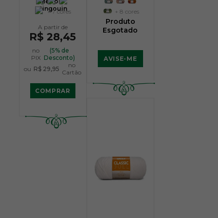
Metros -
Pingouin
+ 7 cores
+ 8 cores
Produto
Esgotado
R$ 28,45
no
(5% de
PIX
Desconto)
AVISE-ME
no
ou
R$ 29,95
Cartão
COMPRAR