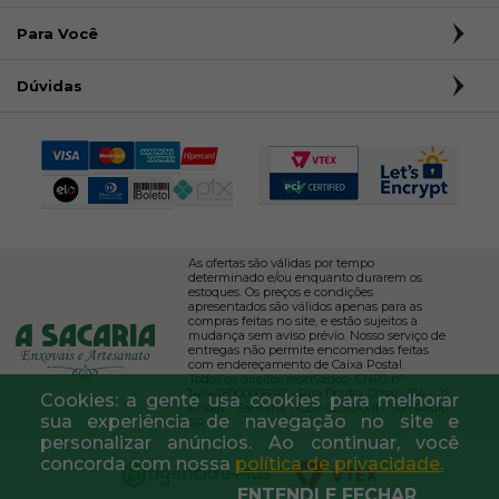
Para Você
Dúvidas
As ofertas são válidas por tempo
determinado e/ou enquanto durarem os
estoques. Os preços e condições
apresentados são válidos apenas para as
compras feitas no site, e estão sujeitos à
mudança sem aviso prévio. Nosso serviço de
entregas não permite encomendas feitas
com endereçamento de Caixa Postal.
Todos os direitos reservados- CNPJ nº
146478900006/47 - Rua Doutor César, 364 - 2º
Cookies: a gente usa cookies para melhorar
Andar - Santana - CEP 02013-001 - São Paulo,
sua experiência de navegação no site e
SP.
personalizar anúncios. Ao continuar, você
concorda com nossa
política de privacidade.
ENTENDI E FECHAR