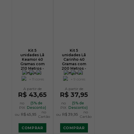
Kit 5
Kit 5
unidades Lã
unidades Lã
Keamor 40
Carinho 40
Gramas com
Gramas com
210 Metros -
200 Metros -
Pingouin
Pingouin
+ 11 cores
+ 9 cores
R$ 43,65
R$ 37,95
no
(5% de
no
(5% de
PIX
Desconto)
PIX
Desconto)
no
no
ou
R$ 45,95
ou
R$ 39,95
Cartão
Cartão
COMPRAR
COMPRAR