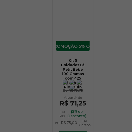
5% OFF
Kit 5
unidades Lã
Petit Bebê
100 Gramas
com 425
Metros -
Pingouin
De
R$ 79,75
R$ 71,25
no
(5% de
PIX
Desconto)
no
ou
R$ 75,00
Cartão