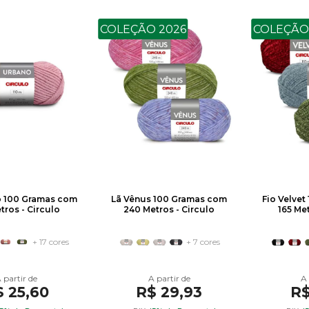
COLEÇÃO 2026
COLEÇÃO
o 100 Gramas com
Lã Vênus 100 Gramas com
Fio Velve
tros - Circulo
240 Metros - Circulo
165 Met
+ 17 cores
+ 7 cores
 25,60
R$ 29,93
R$