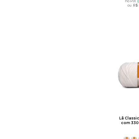
no PIX
ou
R$ 
Lã Classi
com 330 