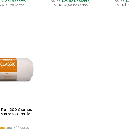
(5% de Desconto)
no PIX
(5% de Desconto)
no PIX
(
26,95
no Cartão
ou
R$ 31,50
no Cartão
ou
R$ 
c Pull 200 Gramas
Metros - Circulo
+ 17 cores