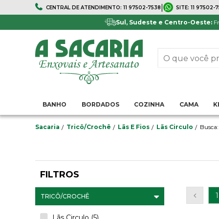
|
CENTRAL DE ATENDIMENTO:
11 97502-7538
SITE:
11 97502-
FRETE GRÁTIS
5% DE DESCONTO
Em todo Brasil*
Pagamentos via boleto ou 
Sul, Sudeste e Centro-Oeste:
Fr
BANHO
BORDADOS
COZINHA
CAMA
K
Sacaria
Tricô/Crochê
Lãs E Fios
Lãs Circulo
Busca:
FILTROS
1
TRICÔ/CROCHÊ
Lãs Circulo (5)