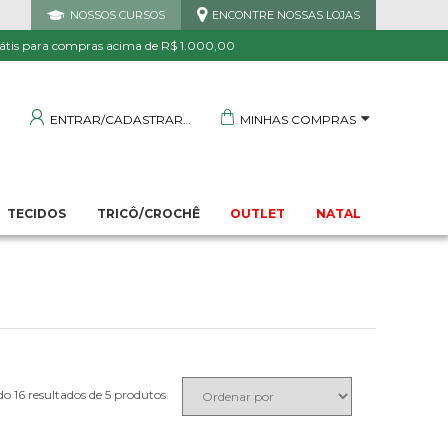
NOSSOS CURSOS
ENCONTRE NOSSAS LOJAS
 DE QUALIDADE
TRANQUILIDADE E PROTEÇÃO
Garantida
Sua compra segura
átis para compras acima de R$ 1.000,00
MINHAS COMPRAS
ENTRAR/CADASTRAR
TECIDOS
TRICÔ/CROCHÊ
OUTLET
NATAL
5