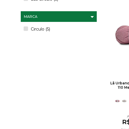
MARCA
Circulo (5)
Lã Urban
110 Me
R$