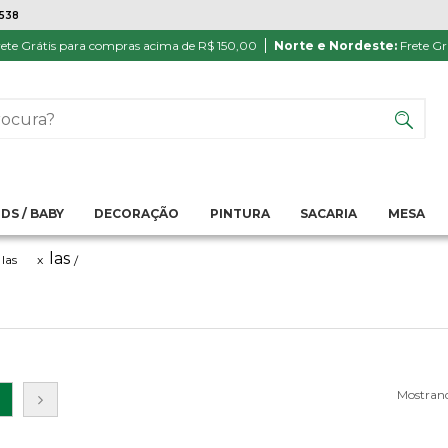
7538
ATÉ 6X SEM JUROS NO CARTÃO
PRODUTO
PIX
Parcela mínima R$ 20,00
Satisfação 
ete Grátis para compras acima de R$ 150,00
Norte e Nordeste:
Frete Gr
IDS / BABY
DECORAÇÃO
PINTURA
SACARIA
MESA
las
 las
x