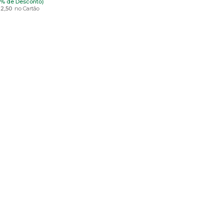
5% de Desconto)
22,50
no Cartão