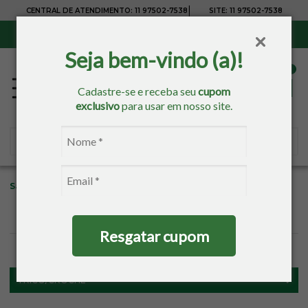
|
CENTRAL DE ATENDIMENTO:
11 97502-7538
SITE:
11 97502-7538
Sul, Sudeste e Centro-Oeste:
Frete Grátis
para compras acima de R$ 150,00
Seja bem-vindo (a)!
Cadastre-se e receba seu
cupom
exclusivo
para usar em nosso site.
Sacaria
Tricô/Crochê
Lãs E Fios
Lãs Circulo
Resgatar cupom
FILTROS
TRICÔ/CROCHÊ