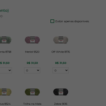
onto)
ão
Exibir apenas disponíveis
nta 8758
Merlot 9520
Off White 8176
$ 31,50
R$ 31,50
R$ 31,50
iva 8524
Trilha na Mata
Zebra 9016