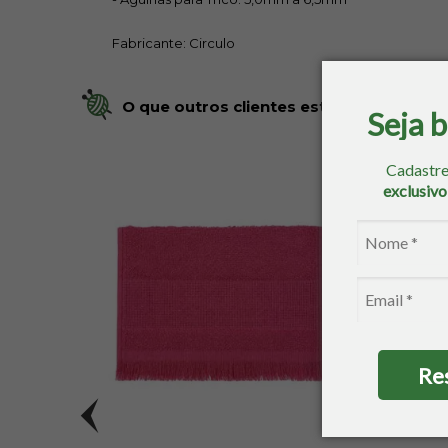
Fabricante: Circulo
O que outros clientes estão comprando
Seja 
Cadastre
exclusiv
Re