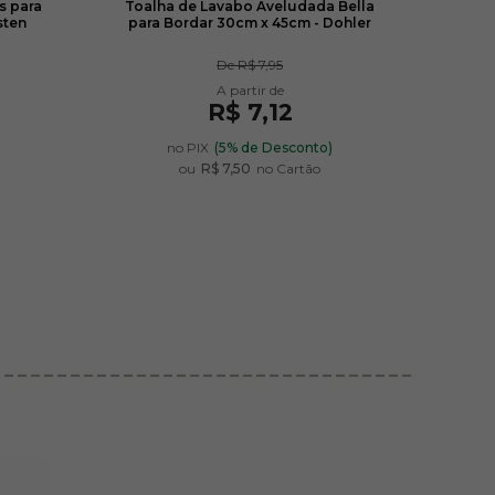
s para
Toalha de Lavabo Aveludada Bella
Kit 
sten
para Bordar 30cm x 45cm - Dohler
Bor
De
R$ 7,95
R$ 7,12
)
no PIX
(5% de Desconto)
ou
R$ 7,50
no Cartão