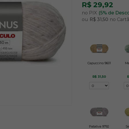
R$ 29,92
no PIX
(5% de Desc
ou
R$ 31,50
no Cart
Capuccino 9601
Me
R$ 31,50
R
Patativa 9792
Se