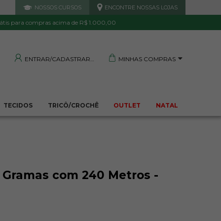
NOSSOS CURSOS
ENCONTRE NOSSAS LOJAS
 DE QUALIDADE
TRANQUILIDADE E PROTEÇÃO
Garantida
Sua compra segura
átis para compras acima de R$ 1.000,00
MINHAS COMPRAS
ENTRAR/CADASTRAR
TECIDOS
TRICÔ/CROCHÊ
OUTLET
NATAL
 Gramas com 240 Metros -