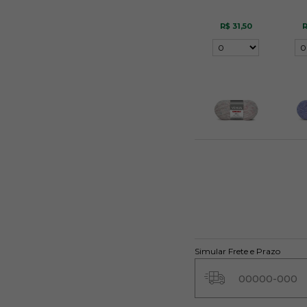
R$ 31,50
R
Bola de Gude 8527
Int
R$ 31,50
R
Avise-me
A
quando chegar!
quan
Simular Frete e Prazo