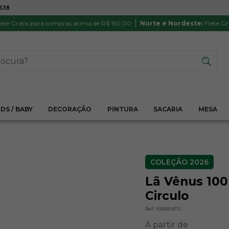
7538
ATÉ 6X SEM JUROS NO CARTÃO
PRODUTO
PIX
Parcela mínima R$ 20,00
Satisfação 
ete Grátis para compras acima de R$ 150,00
Norte e Nordeste:
Frete Gr
IDS / BABY
DECORAÇÃO
PINTURA
SACARIA
MESA
COLEÇÃO 2026
Lã Vênus 100
Circulo
Ref:
858188-8176