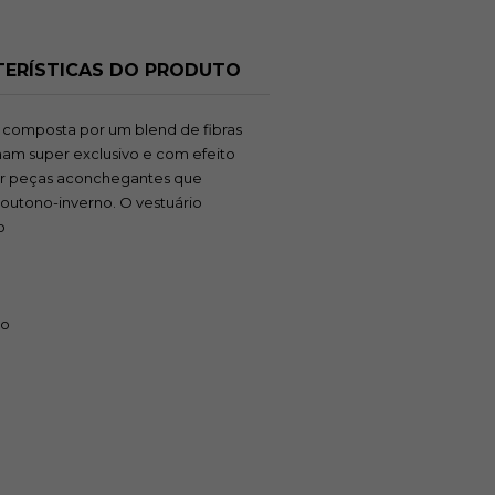
ERÍSTICAS DO PRODUTO
é composta por um blend de fibras
ornam super exclusivo e com efeito
uzir peças aconchegantes que
utono-inverno. O vestuário
o
co