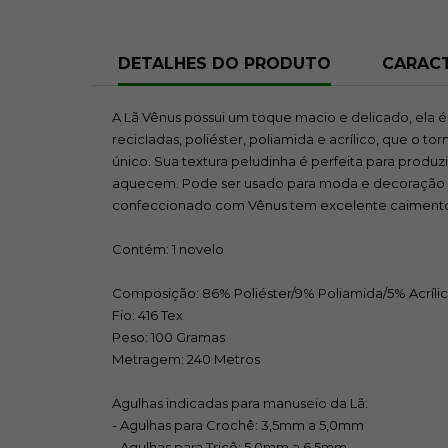
DETALHES DO PRODUTO
CARACT
A Lã Vênus possui um toque macio e delicado, ela 
recicladas, poliéster, poliamida e acrílico, que o t
único. Sua textura peludinha é perfeita para prod
aquecem. Pode ser usado para moda e decoração o
confeccionado com Vênus tem excelente caiment
Contém: 1 novelo
Composição: 86% Poliéster/9% Poliamida/5% Acríli
Fio: 416 Tex
Peso: 100 Gramas
Metragem: 240 Metros
Agulhas indicadas para manuseio da Lã:
- Agulhas para Crochê: 3,5mm a 5,0mm
- Agulhas para Tricô: 5,0mm a 6,5mm