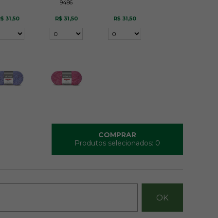
9486
$ 31,50
R$ 31,50
R$ 31,50
uição 9642
Rosa da Vez 9331
$ 31,50
R$ 31,50
COMPRAR
vise-me
Avise-me
Produtos selecionados:
0
do chegar!
quando chegar!