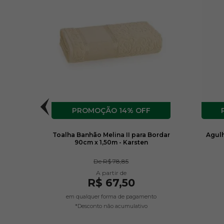
14% OFF
 1/2mm
Toalha Banhão Melina II para Bordar
Agulh
90cm x 1,50m - Karsten
De
R$ 78,85
R$ 67,50
em qualquer forma de pagamento
*Desconto não acumulativo