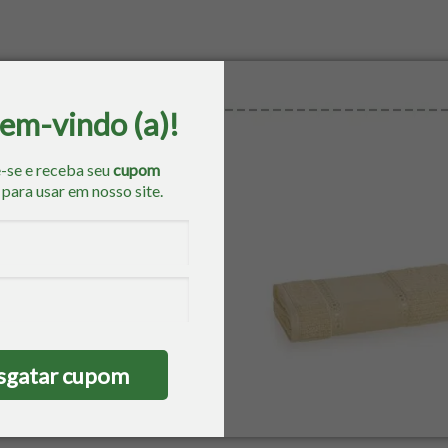
bem-vindo (a)!
-se e receba seu
cupom
o
para usar em nosso site.
sgatar cupom