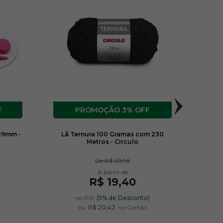
F
3% OFF
09mm -
Lã Ternura 100 Gramas com 230
Lin
Metros - Circulo
De
R$ 20,95
R$ 19,40
)
no PIX
(5% de Desconto)
ou
R$ 20,42
no Cartão