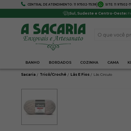
|
CENTRAL DE ATENDIMENTO:
11 97502-7538
SITE:
11 97502-
FRETE GRÁTIS
5% DE DESCONTO
Em todo Brasil*
Pagamentos via boleto ou 
Sul, Sudeste e Centro-Oeste:
Fr
BANHO
BORDADOS
COZINHA
CAMA
K
Sacaria
Tricô/Crochê
Lãs E Fios
Lãs Circulo