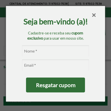
|
CENTRAL DE ATENDIMENTO:
11 97502-7538
SITE:
11 97502-7538
Sul, Sudeste e Centro-Oeste:
Frete Grátis
para compras acima de R$ 150,00
Seja bem-vindo (a)!
Cadastre-se e receba seu
cupom
exclusivo
para usar em nosso site.
Sacaria
Tricô/Crochê
Lãs e Fios
Resgatar cupom
FILTROS
TRICÔ/CROCHÊ