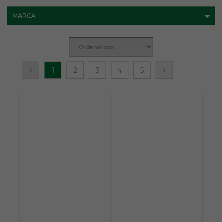
MARCA
1
2
3
4
5