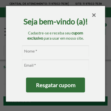
|
CENTRAL DE ATENDIMENTO:
11 97502-7538
SITE:
11 97502-7538
Sul, Sudeste e Centro-Oeste:
Frete Grátis
para compras acima de R$ 150,00
Seja bem-vindo (a)!
Cadastre-se e receba seu
cupom
exclusivo
para usar em nosso site.
Sacaria
Tricô/Crochê
Lãs E Fios
Outlet
Resgatar cupom
FILTROS
TRICÔ/CROCHÊ