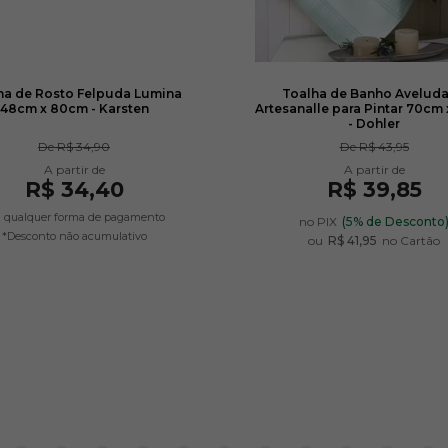
ha de Rosto Felpuda Lumina
Toalha de Banho Avelud
48cm x 80cm - Karsten
Artesanalle para Pintar 70cm 
2500
- Dohler
De
R$ 34,90
De
R$ 43,95
R$ 21,50
R
R$ 34,40
R$ 39,85
Avise-me
A
quando chegar!
quan
 qualquer forma de pagamento
no PIX
(5% de Desconto
*Desconto não acumulativo
ou
R$ 41,95
no Cartão
2927
R$ 21,50
R
Avise-me
A
quando chegar!
quan