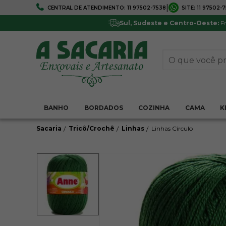
|
CENTRAL DE ATENDIMENTO:
11 97502-7538
SITE:
11 97502-
FRETE GRÁTIS
5% DE DESCONTO
Em todo Brasil*
Pagamentos via boleto ou 
Sul, Sudeste e Centro-Oeste:
Fr
BANHO
BORDADOS
COZINHA
CAMA
K
Sacaria
Tricô/Crochê
Linhas
Linhas Círculo