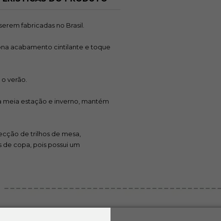
serem fabricadas no Brasil.
na acabamento cintilante e toque
5368
 o verão.
R$ 21,50
R
 meia estação e inverno, mantém
cção de trilhos de mesa,
s de copa, pois possui um
6085
R$ 21,50
R