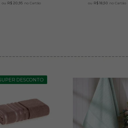
ou
R$ 20,95
no Cartão
ou
R$ 18,50
no Cartão
9113
R$ 21,50
R
A
quan
SUPER DESCONTO
1709
R$ 21,50
R
Avise-me
A
quando chegar!
quan