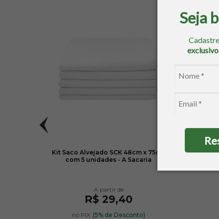
Seja 
Cadastre
exclusiv
Re
70cm x
Kit Saco Alvejado SCK 48cm x 75cm
Toalha
com 5 unidades - A Sacaria
R$ 29,40
no PIX
(5% de Desconto)