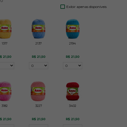
ão
Exibir apenas disponíveis
1317
2137
2194
$ 21,50
R$ 21,50
R$ 21,50
3182
3227
3402
$ 21,50
R$ 21,50
R$ 21,50