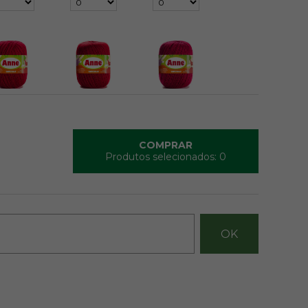
3528
3581
3611
$ 21,50
R$ 21,50
R$ 21,50
COMPRAR
Produtos selecionados:
0
4156
4456
4514
$ 21,50
R$ 21,50
R$ 21,50