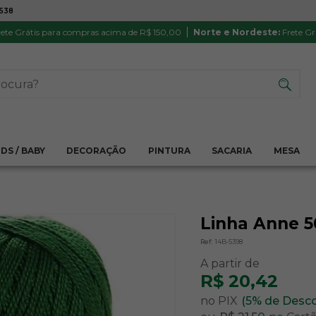
7538
ATÉ 6X SEM JUROS NO CARTÃO
PRODUTO
PIX
Parcela mínima R$ 20,00
Satisfação 
ete Grátis para compras acima de R$ 150,00
Norte e Nordeste:
Frete Gr
IDS / BABY
DECORAÇÃO
PINTURA
SACARIA
MESA
Linha Anne 50
Ref:
14B-5398
R$ 20,42
no PIX
(5% de Desc