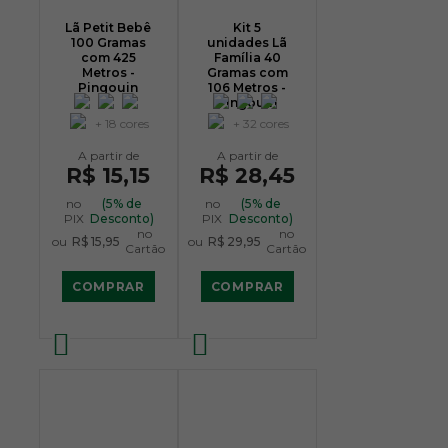
Lã Petit Bebê
Kit 5
100 Gramas
unidades Lã
com 425
Família 40
Metros -
Gramas com
Pingouin
106 Metros -
Pingouin
+ 18 cores
+ 32 cores
R$ 15,15
R$ 28,45
no
(5% de
no
(5% de
PIX
Desconto)
PIX
Desconto)
no
no
ou
R$ 15,95
ou
R$ 29,95
Cartão
Cartão
COMPRAR
COMPRAR