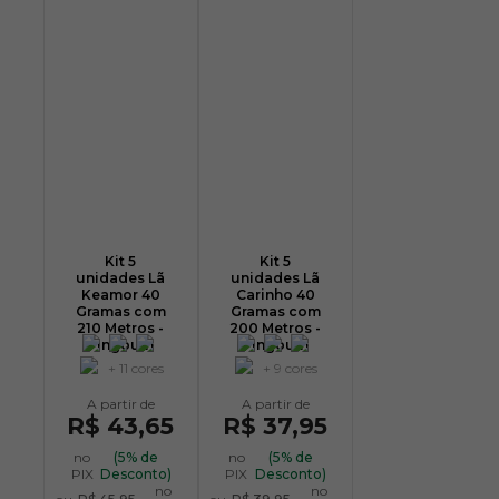
Kit 5
Kit 5
unidades Lã
unidades Lã
Keamor 40
Carinho 40
Gramas com
Gramas com
210 Metros -
200 Metros -
Pingouin
Pingouin
+ 11 cores
+ 9 cores
R$ 43,65
R$ 37,95
no
(5% de
no
(5% de
PIX
Desconto)
PIX
Desconto)
no
no