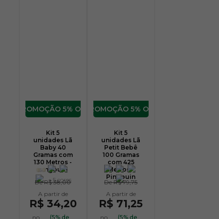
5% OFF
5% OFF
Kit 5
Kit 5
unidades Lã
unidades Lã
Baby 40
Petit Bebê
Gramas com
100 Gramas
130 Metros -
com 425
Pingouin
Metros -
Pingouin
+ 5 cores
De
R$ 38,00
De
R$ 79,75
R$ 34,20
R$ 71,25
no
(5% de
no
(5% de