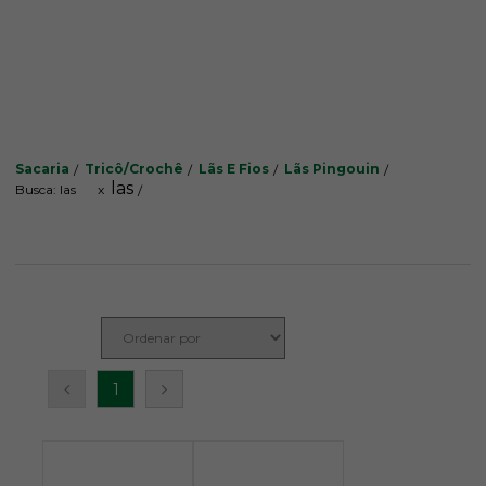
Sacaria
Tricô/Crochê
Lãs E Fios
Lãs Pingouin
las
Busca: las
x
1