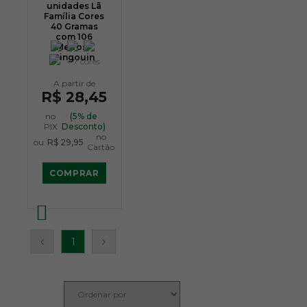
unidades Lã
Família Cores
40 Gramas
com 106
Metros -
Pingouin
+ 7 cores
R$ 28,45
no
(5% de
PIX
Desconto)
no
ou
R$ 29,95
Cartão
COMPRAR
1