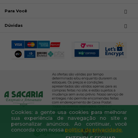
Para Você
Dúvidas
As ofertas são válidas por tempo
determinado e/ou enquanto durarem os
estoques. Os preços e condições
apresentados são válidos apenas para as
compras feitas no site, e estão sujeitos à
mudança sem aviso prévio. Nosso serviço de
entregas não permite encomendas feitas
com endereçamento de Caixa Postal.
Todos os direitos reservados- CNPJ nº
146478900006/47 - Rua Doutor César, 364 - 2º
Cookies: a gente usa cookies para melhorar
Andar - Santana - CEP 02013-001 - São Paulo,
sua experiência de navegação no site e
SP.
personalizar anúncios. Ao continuar, você
concorda com nossa
política de privacidade.