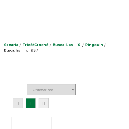
Sacaria
Tricô/Crochê
Busca: Las
X
Pingouin
las
Busca: las
x
1