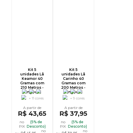
Kit 5
Kit 5
unidades Lã
unidades Lã
Keamor 40
Carinho 40
Gramas com
Gramas com
210 Metros -
200 Metros -
Pingouin
Pingouin
+ 11 cores
+ 9 cores
R$ 43,65
R$ 37,95
no
(5% de
no
(5% de
PIX
Desconto)
PIX
Desconto)
no
no