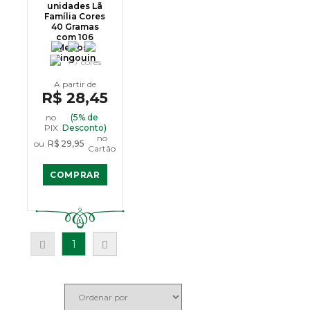
unidades Lã
Família Cores
40 Gramas
com 106
Metros -
Pingouin
+ 7 cores
R$ 28,45
no
(5% de
PIX
Desconto)
no
ou
R$ 29,95
Cartão
COMPRAR
1