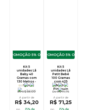
5% OFF
5% OFF
Kit 5
Kit 5
unidades Lã
unidades Lã
Baby 40
Petit Bebê
Gramas com
100 Gramas
130 Metros -
com 425
Pingouin
Metros -
Pingouin
+ 5 cores
De
R$ 38,00
De
R$ 79,75
R$ 34,20
R$ 71,25
no
(5% de
no
(5% de