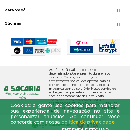
Para Você
Dúvidas
As ofertas são válidas por tempo
determinado e/ou enquanto durarem os
estoques. Os preços e condições
apresentados são válidos apenas para as
compras feitas no site, e estão sujeitos à
mudança sem aviso prévio. Nosso serviço de
entregas não permite encomendas feitas
com endereçamento de Caixa Postal.
Todos os direitos reservados- CNPJ nº
146478900006/47 - Rua Doutor César, 364 - 2º
Cookies: a gente usa cookies para melhorar
Andar - Santana - CEP 02013-001 - São Paulo,
sua experiência de navegação no site e
SP.
personalizar anúncios. Ao continuar, você
concorda com nossa
política de privacidade.