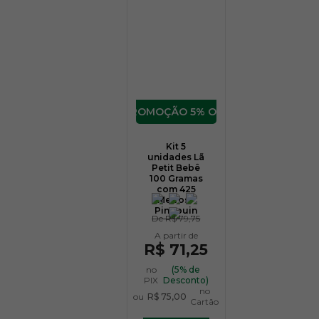
5% OFF
Kit 5
unidades Lã
Petit Bebê
100 Gramas
com 425
Metros -
Pingouin
De
R$ 79,75
R$ 71,25
no
(5% de
PIX
Desconto)
no
ou
R$ 75,00
Cartão