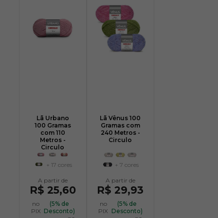
Lã Urbano
Lã Vênus 100
100 Gramas
Gramas com
com 110
240 Metros -
Metros -
Circulo
Circulo
+ 17 cores
+ 7 cores
R$ 25,60
R$ 29,93
no
(5% de
no
(5% de
PIX
Desconto)
PIX
Desconto)