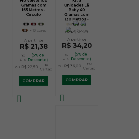
Fio Velvet 100
Kit 5
Gramas com
unidades Lã
165 Metros -
Baby 40
Circulo
Gramas com
130 Metros -
Pingouin
+ 13 cores
+ 5 cores
De
R$ 38,00
R$ 34,20
R$ 21,38
no
(5% de
no
(5% de
PIX
Desconto)
PIX
Desconto)
no
no
ou
R$ 36,00
ou
R$ 22,50
Cartão
Cartão
COMPRAR
COMPRAR