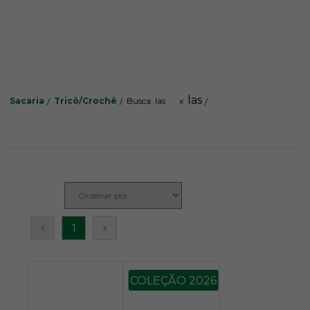
las
Sacaria
Tricô/Crochê
Busca: las
x
1
COLEÇÃO 2026