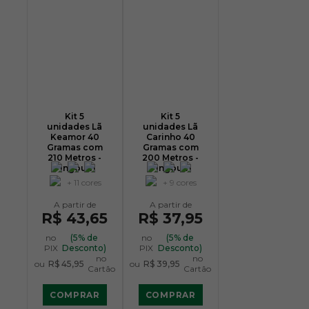
Kit 5
Kit 5
unidades Lã
unidades Lã
Keamor 40
Carinho 40
Gramas com
Gramas com
210 Metros -
200 Metros -
Pingouin
Pingouin
+ 11 cores
+ 9 cores
R$ 43,65
R$ 37,95
no
(5% de
no
(5% de
PIX
Desconto)
PIX
Desconto)
no
no
ou
R$ 45,95
ou
R$ 39,95
Cartão
Cartão
COMPRAR
COMPRAR