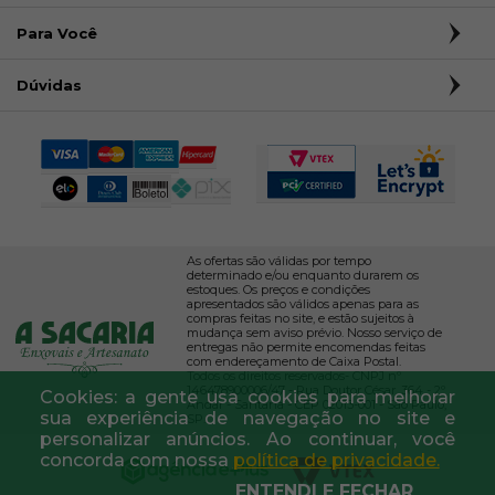
Para Você
Dúvidas
As ofertas são válidas por tempo
determinado e/ou enquanto durarem os
estoques. Os preços e condições
apresentados são válidos apenas para as
compras feitas no site, e estão sujeitos à
mudança sem aviso prévio. Nosso serviço de
entregas não permite encomendas feitas
com endereçamento de Caixa Postal.
Todos os direitos reservados- CNPJ nº
146478900006/47 - Rua Doutor César, 364 - 2º
Cookies: a gente usa cookies para melhorar
Andar - Santana - CEP 02013-001 - São Paulo,
sua experiência de navegação no site e
SP.
personalizar anúncios. Ao continuar, você
concorda com nossa
política de privacidade.
ENTENDI E FECHAR