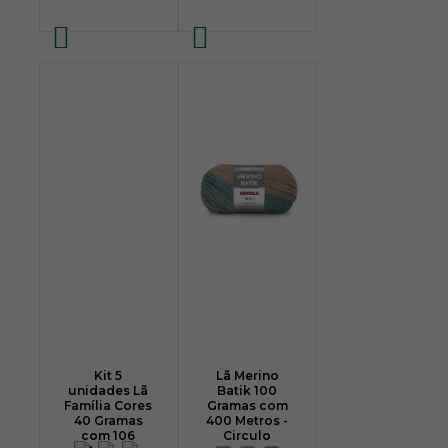
Kit 5
Lã Merino
unidades Lã
Batik 100
Família Cores
Gramas com
40 Gramas
400 Metros -
com 106
Circulo