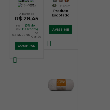
Metros -
Pingouin
+ 7 cores
+ 8 cores
Produto
Esgotado
R$ 28,45
no
(5% de
PIX
Desconto)
AVISE-ME
no
ou
R$ 29,95
Cartão
COMPRAR