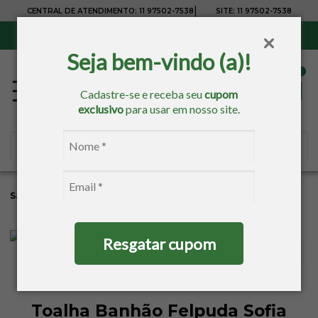
|
CENTRAL DE ATENDIMENTO:
11 97502-7538
SITE:
11 97502-7538
Sul, Sudeste e Centro-Oeste:
Frete Grátis
para compras acima de R$ 150,00
Seja bem-vindo (a)!
Cadastre-se e receba seu
cupom
exclusivo
para usar em nosso site.
Sacaria
Banho
Toalhas Para Bordar
Toalhas De Banho
Resgatar cupom
Toalha Banhão Felpuda Sofia