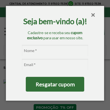
|
CENTRAL DE ATENDIMENTO:
11 97502-7538
SITE:
11 97502-7538
Sul, Sudeste e Centro-Oeste:
Frete Grátis
para compras acima de R$ 150,00
Seja bem-vindo (a)!
Cadastre-se e receba seu
cupom
exclusivo
para usar em nosso site.
Sacaria
Tricô/Crochê
Resgatar cupom
7% OFF