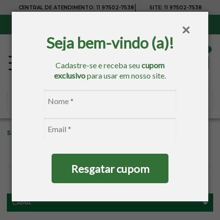
|
CENTRAL DE ATENDIMENTO:
11 97502-7538
SITE:
11 97502-7538
Sul, Sudeste e Centro-Oeste:
Frete Grátis
para compras acima de R$ 150,00
Seja bem-vindo (a)!
Cadastre-se e receba seu
cupom
exclusivo
para usar em nosso site.
Sacaria
Arte e Cazza
Resgatar cupom
FILTROS
CAMA