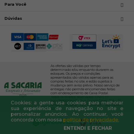
Para Você
Dúvidas
As ofertas são válidas por tempo
determinado e/ou enquanto durarem os
estoques. Os preços e condições
apresentados são válidos apenas para as
compras feitas no site, e estão sujeitos à
mudança sem aviso prévio. Nosso serviço de
entregas não permite encomendas feitas
com endereçamento de Caixa Postal.
Todos os direitos reservados- CNPJ nº
146478900006/47 - Rua Doutor César, 364 - 2º
Cookies: a gente usa cookies para melhorar
Andar - Santana - CEP 02013-001 - São Paulo,
sua experiência de navegação no site e
SP.
personalizar anúncios. Ao continuar, você
concorda com nossa
política de privacidade.
ENTENDI E FECHAR