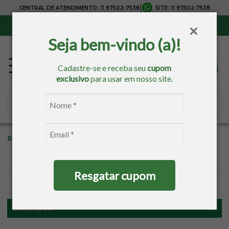
|
CENTRAL DE ATENDIMENTO:
11 97502-7538
SITE:
11 97502-7538
Sul, Sudeste e Centro-Oeste:
Frete Grátis
para compras acima de R$ 150,00
Seja bem-vindo (a)!
Cadastre-se e receba seu
cupom
exclusivo
para usar em nosso site.
Sacaria
Bordados
Acessórios
Alfinetes
Resgatar cupom
FILTROS
BORDADOS