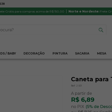
7538
ATÉ 6X SEM JUROS NO CARTÃO
PRODUTO
PIX
Parcela mínima R$ 20,00
Satisfação 
ete Grátis para compras acima de R$ 150,00
Norte e Nordeste:
Frete Gr
IDS / BABY
DECORAÇÃO
PINTURA
SACARIA
MESA
Caneta para T
Ref:
2-501
R$ 6,89
no PIX
(5% de Desc