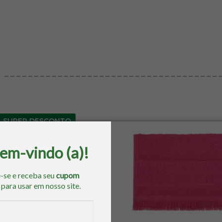
SUPER DESCONTO
bem-vindo (a)!
-se e receba seu
cupom
o
para usar em nosso site.