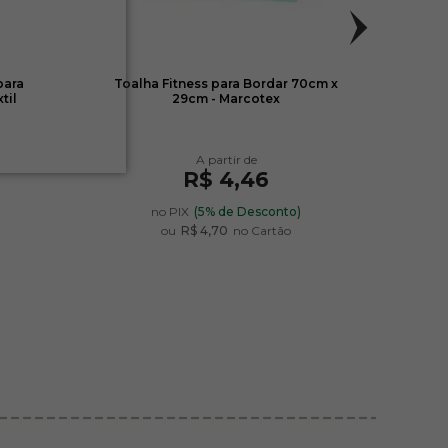
para
Toalha Fitness para Bordar 70cm x
Toalh
til
29cm - Marcotex
Bo
R$ 4,46
)
no PIX
(5% de Desconto)
ou
R$ 4,70
no Cartão