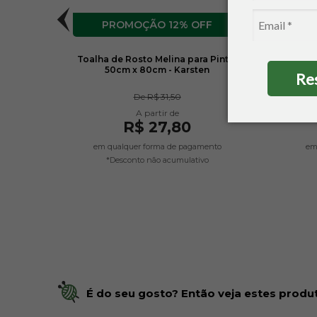
12% OFF
tros -
Toalha de Rosto Melina para Pintar
Toalh
50cm x 80cm - Karsten
Re
De
R$ 31,50
R$ 27,80
em qualquer forma de pagamento
em
*Desconto não acumulativo
É do seu gosto? Então veja estes produt