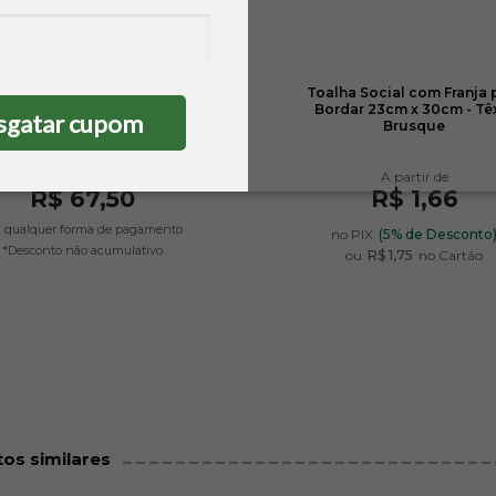
14% OFF
a Banhão Melina para Pintar
Toalha Social com Franja 
90cm x 1,50m - Karsten
Bordar 23cm x 30cm - Têx
sgatar cupom
Brusque
De
R$ 78,85
R$ 67,50
R$ 1,66
 qualquer forma de pagamento
no PIX
(5% de Desconto
*Desconto não acumulativo
ou
R$ 1,75
no Cartão
os similares