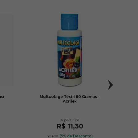
lex
Multcolage Têxtil 60 Gramas -
Láp
Acrilex
R$ 11,30
)
no PIX
(5% de Desconto)