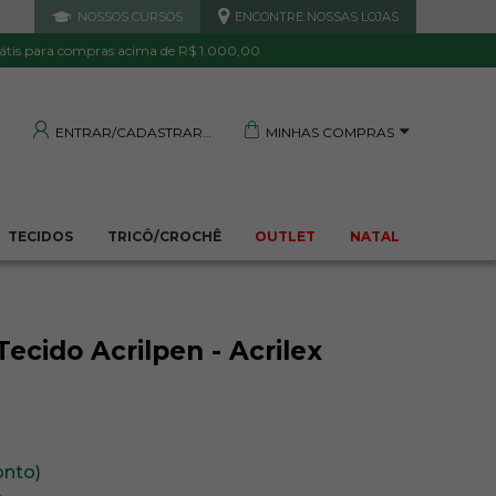
NOSSOS CURSOS
ENCONTRE NOSSAS LOJAS
 DE QUALIDADE
TRANQUILIDADE E PROTEÇÃO
Garantida
Sua compra segura
átis para compras acima de R$ 1.000,00
MINHAS COMPRAS
ENTRAR/CADASTRAR
TECIDOS
TRICÔ/CROCHÊ
OUTLET
NATAL
ecido Acrilpen - Acrilex
onto)