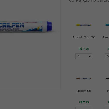
ou
R$ 7,25
no Cartã
Amarelo Ouro 505
Azul
R$ 7,25
Marrom 531
P
R$ 7,25