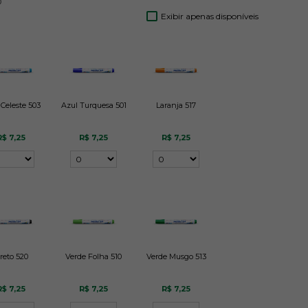
o
Exibir apenas disponíveis
 Celeste 503
Azul Turquesa 501
Laranja 517
R$ 7,25
R$ 7,25
R$ 7,25
reto 520
Verde Folha 510
Verde Musgo 513
R$ 7,25
R$ 7,25
R$ 7,25