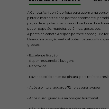
A Caneta Acrilpen é perfeita para quem ama personali
pintar e marcar tecidos permanentemente, permiti
peças de algodão com cores vibrantes e duradour
papel, papelão, madeira, cerâmica, gesso, etc.
A ponta da caneta Acrilpen permite conseguir difer
Usando na posição vertical obtemos traços finos, i
grossos.
- Excelente fixação
- Super resistência à lavagens
- Não tóxica
- Lavar o tecido antes da pintura, para retirar os re
- Após a pintura, aguarde 72 horas para lavagem
- Após o uso, guardá-la na posição horizontal
- Não utilizar em tecidos sintéticos ou engomados