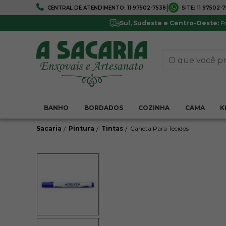
|
CENTRAL DE ATENDIMENTO:
11 97502-7538
SITE:
11 97502-
FRETE GRÁTIS
5% DE DESCONTO
Em todo Brasil*
Pagamentos via boleto ou 
Sul, Sudeste e Centro-Oeste:
Fr
BANHO
BORDADOS
COZINHA
CAMA
K
Sacaria
Pintura
Tintas
Caneta Para Tecidos