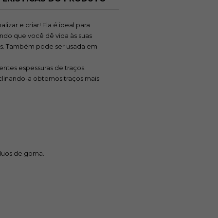
zar e criar! Ela é ideal para
ndo que você dê vida às suas
as. Também pode ser usada em
entes espessuras de traços.
nclinando-a obtemos traços mais
síduos de goma.