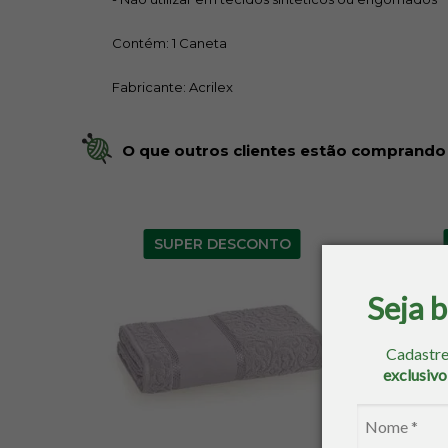
Contém: 1 Caneta
Fabricante: Acrilex
O que outros clientes estão comprando
SUPER DESCONTO
Seja 
Cadastre
exclusiv