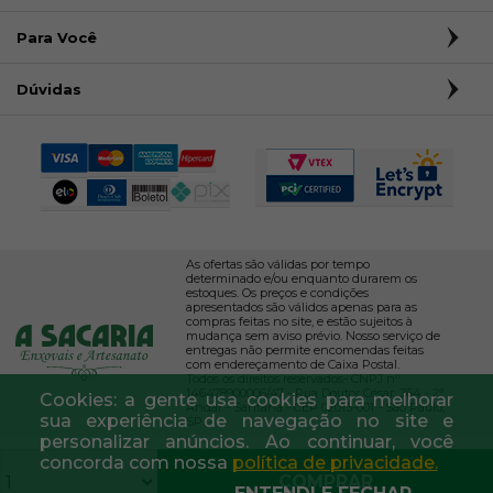
Para Você
Dúvidas
As ofertas são válidas por tempo
determinado e/ou enquanto durarem os
estoques. Os preços e condições
apresentados são válidos apenas para as
compras feitas no site, e estão sujeitos à
mudança sem aviso prévio. Nosso serviço de
entregas não permite encomendas feitas
com endereçamento de Caixa Postal.
Todos os direitos reservados- CNPJ nº
146478900006/47 - Rua Doutor César, 364 - 2º
Cookies: a gente usa cookies para melhorar
Andar - Santana - CEP 02013-001 - São Paulo,
sua experiência de navegação no site e
SP.
personalizar anúncios. Ao continuar, você
concorda com nossa
política de privacidade.
COMPRAR