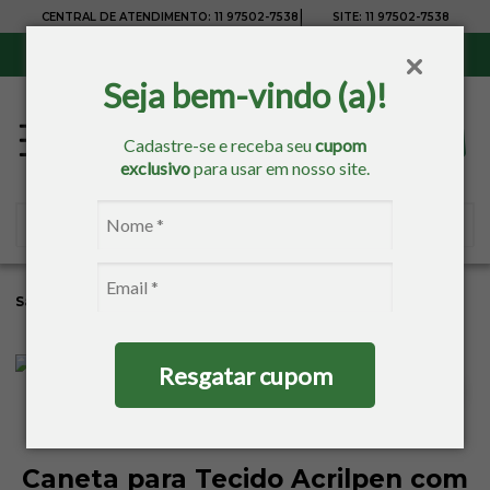
|
CENTRAL DE ATENDIMENTO:
11 97502-7538
SITE:
11 97502-7538
Sul, Sudeste e Centro-Oeste:
Frete Grátis
para compras acima de R$ 150,00
Seja bem-vindo (a)!
Cadastre-se e receba seu
cupom
exclusivo
para usar em nosso site.
Sacaria
Pintura
Tintas
Caneta Para Tecidos
Resgatar cupom
Caneta para Tecido Acrilpen com