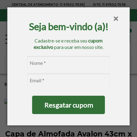
|
CENTRAL DE ATENDIMENTO:
11 97502-7538
SITE:
11 97502-7538
Sul, Sudeste e Centro-Oeste:
Frete Grátis
para compras acima de R$ 150,00
Seja bem-vindo (a)!
Cadastre-se e receba seu
cupom
exclusivo
para usar em nosso site.
Sacaria
Decoração
Capa De Almofada
Resgatar cupom
Capa de Almofada Avalon 43cm x