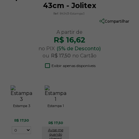
43cm - Jolitex
Ref:
843431-Estampa3
Compartilhar
R$ 16,62
no PIX
(5% de Desconto)
ou
R$ 17,50
no Cartão
Exibir apenas disponíveis
Estampa 3
Estampa 1
R$ 17,50
R$ 17,50
Avise-me
quando
chegar!