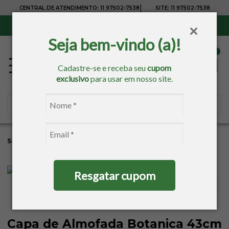
|
CENTRAL DE ATENDIMENTO:
11 97502-7538
SITE:
11 97502-7538
Sul, Sudeste e Centro-Oeste:
Frete Grátis
para compras acima de R$ 150,00
Seja bem-vindo (a)!
Cadastre-se e receba seu
cupom
exclusivo
para usar em nosso site.
Sacaria
Decoração
Capa De Almofada
Resgatar cupom
Capa de Almofada Botanica 43cm