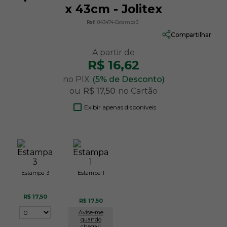
x 43cm - Jolitex
Ref:
843474-Estampa3
Compartilhar
R$ 16,62
no PIX
(5% de Desconto)
ou
R$ 17,50
no Cartão
Exibir apenas disponíveis
Estampa 3
Estampa 1
R$ 17,50
R$ 17,50
Avise-me
quando
chegar!