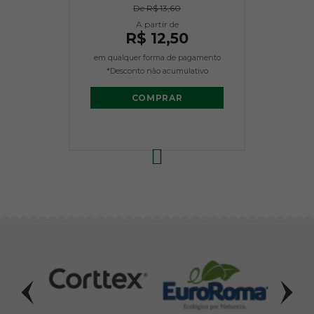
De
R$ 13,60
R$ 12,50
em qualquer forma de pagamento
*Desconto não acumulativo
COMPRAR