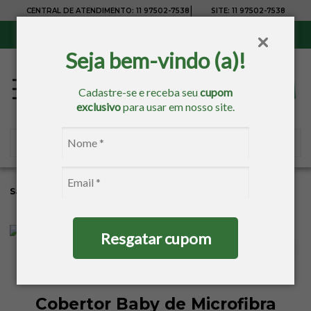
|
CENTRAL DE ATENDIMENTO:
11 97502-7538
SITE:
11 97502-7538
Sul, Sudeste e Centro-Oeste:
Frete Grátis
para compras acima de R$ 150,00
Seja bem-vindo (a)!
Cadastre-se e receba seu
cupom
exclusivo
para usar em nosso site.
Sacaria
Kids / Baby
Cama Kids
Cobertor Infantil
Resgatar cupom
Cobertor Baby de Microfibra