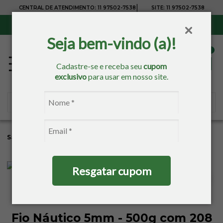
|
CENTRAL DE ATENDIMENTO:
11 97502-7538
SITE:
11 97502-7538
Sul, Sudeste e Centro-Oeste:
Frete Grátis
para compras acima de R$ 150,00
Seja bem-vindo (a)!
Cadastre-se e receba seu
cupom
exclusivo
para usar em nosso site.
Sacaria
Tricô/Crochê
Resgatar cupom
Fio Náutico 5mm - 500g com 208