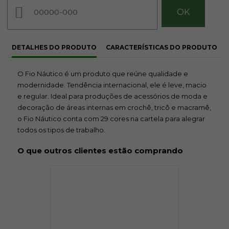
7831
8214
8333
DETALHES DO PRODUTO
CARACTERÍSTICAS DO PRODUTO
R$ 39,50
R$ 39,50
R$ 39,50
O Fio Náutico é um produto que reúne qualidade e
modernidade. Tendência internacional, ele é leve, macio
e regular. Ideal para produções de acessórios de moda e
decoração de áreas internas em crochê, tricô e macramê,
o Fio Náutico conta com 29 cores na cartela para alegrar
todos os tipos de trabalho.
8001
8990
O que outros clientes estão comprando
R$ 39,50
R$ 39,50
Avise-me
Avise-me
quando
quando
chegar!
chegar!