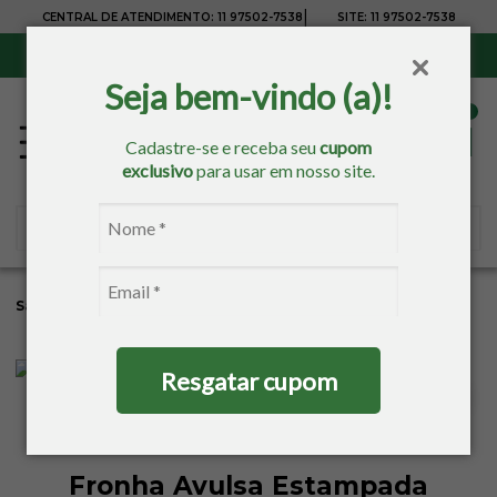
|
CENTRAL DE ATENDIMENTO:
11 97502-7538
SITE:
11 97502-7538
Sul, Sudeste e Centro-Oeste:
Frete Grátis
para compras acima de R$ 150,00
Seja bem-vindo (a)!
Cadastre-se e receba seu
cupom
exclusivo
para usar em nosso site.
Sacaria
Cama
Fronha
Resgatar cupom
Fronha Avulsa Estampada