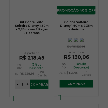
40% OFF
Kit Cobre Leito
Colcha Solteiro
Solteiro Disney 1,60m
Disney 1,60m x 2,35m
x 2,35m com 2 Peças
- Hedrons
- Hedrons
De
R$ 229,95
R$ 130,06
R$ 218,45
no
(5% de
no
(5% de
PIX
Desconto)
PIX
Desconto)
no
no
ou
R$ 136,90
ou
R$ 229,95
Cartão
Cartão
-
+
COMPRAR
COMPRAR