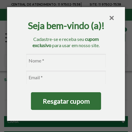
|
CENTRAL DE ATENDIMENTO:
11 97502-7538
SITE:
11 97502-7538
Sul, Sudeste e Centro-Oeste:
Frete Grátis
para compras acima de R$ 150,00
Seja bem-vindo (a)!
Cadastre-se e receba seu
cupom
exclusivo
para usar em nosso site.
Sacaria
Hedrons
Resgatar cupom
FILTROS
CAMA