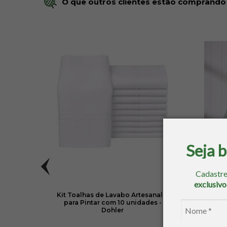
O que outros clientes estão comprando
Seja 
Cadastre
exclusiv
ordar
Kit Toalhas de Lavabo Artesanalle
To
para Pintar com 10 unidades -
Artesa
Dohler