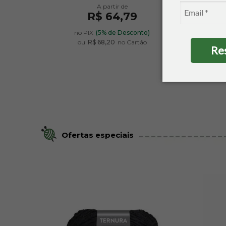
R$ 64,79
no PIX
(5% de Desconto)
ou
R$ 68,20
no Cartão
Re
Ofertas especiais