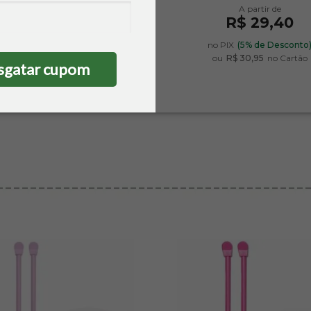
R$ 17,05
R$ 29,40
no PIX
(5% de Desconto)
no PIX
(5% de Desconto
ou
R$ 17,95
no Cartão
ou
R$ 30,95
no Cartão
sgatar cupom