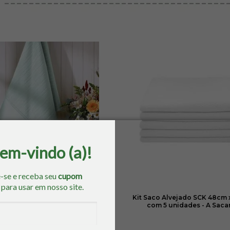
bem-vindo (a)!
5% OFF
-se e receba seu
cupom
o
para usar em nosso site.
alha de Rosto Aveludada
Kit Saco Alvejado SCK 48cm 
nalle para Pintar 50cm x 80cm
com 5 unidades - A Saca
- Dohler
De
R$ 18,95