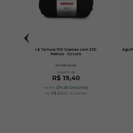
culo
Lã Ternura 100 Gramas com 230
Agulh
Metros - Circulo
De
R$ 20,95
R$ 19,40
no PIX
(5% de Desconto)
ou
R$ 20,42
no Cartão