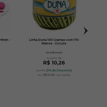
09mm -
Linha Duna 100 Gramas com 170
Lã D
Metros - Circulo
De
R$ 14,60
R$ 10,26
)
no PIX
(5% de Desconto)
ou
R$ 10,80
no Cartão