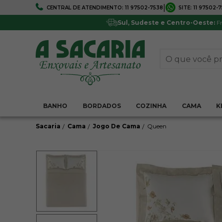
|
CENTRAL DE ATENDIMENTO:
11 97502-7538
SITE:
11 97502-
FRETE GRÁTIS
5% DE DESCONTO
Em todo Brasil*
Pagamentos via boleto ou 
Sul, Sudeste e Centro-Oeste:
Fr
BANHO
BORDADOS
COZINHA
CAMA
K
Sacaria
Cama
Jogo De Cama
Queen