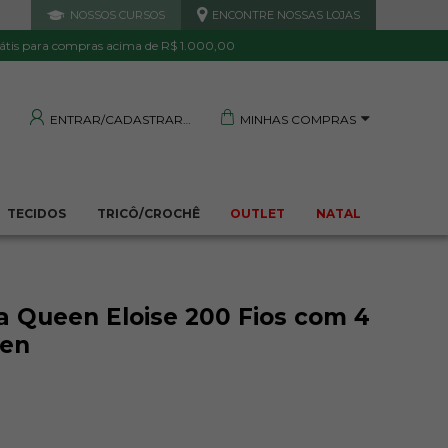
NOSSOS CURSOS
ENCONTRE NOSSAS LOJAS
 DE QUALIDADE
TRANQUILIDADE E PROTEÇÃO
Garantida
Sua compra segura
átis para compras acima de R$ 1.000,00
MINHAS COMPRAS
ENTRAR/CADASTRAR
TECIDOS
TRICÔ/CROCHÊ
OUTLET
NATAL
 Queen Eloise 200 Fios com 4
ten