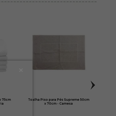
x 75cm
Toalha Piso para Pés Supreme 50cm
Toalh
ria
x 70cm - Camesa