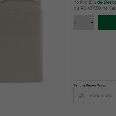
no PIX
(5% de Desc
ou
R$ 437,50
no Car
Simular Frete e Prazo