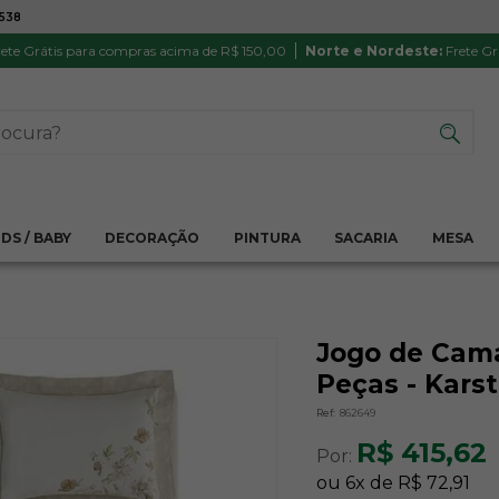
7538
ATÉ 6X SEM JUROS NO CARTÃO
PRODUTO
PIX
Parcela mínima R$ 20,00
Satisfação 
ete Grátis para compras acima de R$ 150,00
Norte e Nordeste:
Frete Gr
IDS / BABY
DECORAÇÃO
PINTURA
SACARIA
MESA
Jogo de Cama
Peças - Kars
Ref:
862649
R$ 415,62
Por:
ou
6
x
de
R$ 72,91