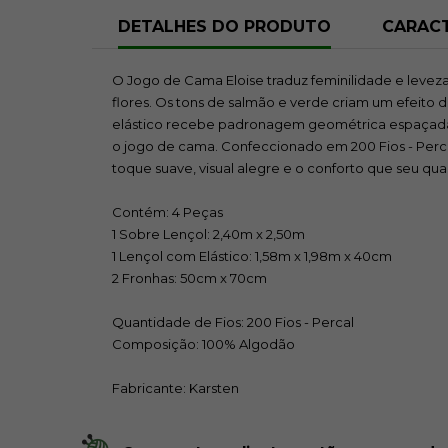
DETALHES DO PRODUTO
CARACT
O Jogo de Cama Eloise traduz feminilidade e leve
flores. Os tons de salmão e verde criam um efeito 
elástico recebe padronagem geométrica espaçada
o jogo de cama. Confeccionado em 200 Fios - Perc
toque suave, visual alegre e o conforto que seu qua
Contém: 4 Peças
1 Sobre Lençol: 2,40m x 2,50m
1 Lençol com Elástico: 1,58m x 1,98m x 40cm
2 Fronhas: 50cm x 70cm
Quantidade de Fios: 200 Fios - Percal
Composição: 100% Algodão
Fabricante: Karsten