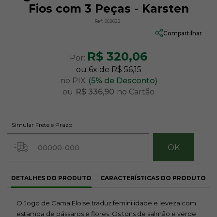
Fios com 3 Peças - Karsten
Ref:
862622
Compartilhar
R$ 320,06
Por:
ou
6
x
de
R$ 56,15
no PIX
(5% de Desconto)
ou
R$ 336,90
no Cartão
Simular Frete e Prazo
DETALHES DO PRODUTO
CARACTERÍSTICAS DO PRODUTO
O Jogo de Cama Eloise traduz feminilidade e leveza com
estampa de pássaros e flores. Os tons de salmão e verde