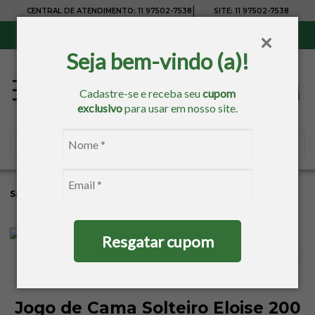
|
CENTRAL DE ATENDIMENTO:
11 97502-7538
SITE:
11 97502-7538
Sul, Sudeste e Centro-Oeste:
Frete Grátis
para compras acima de R$ 150,00
Seja bem-vindo (a)!
Cadastre-se e receba seu
cupom
exclusivo
para usar em nosso site.
Sacaria
Cama
Jogo De Cama
Solteiro
Resgatar cupom
Jogo de Cama Solteiro Eloise 200