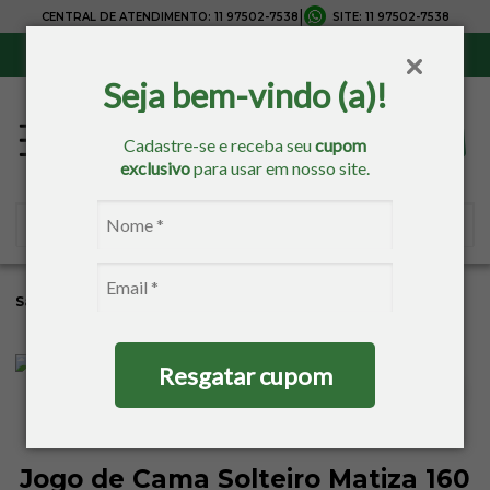
|
CENTRAL DE ATENDIMENTO:
11 97502-7538
SITE:
11 97502-7538
Sul, Sudeste e Centro-Oeste:
Frete Grátis
para compras acima de R$ 150,00
Seja bem-vindo (a)!
Cadastre-se e receba seu
cupom
exclusivo
para usar em nosso site.
Sacaria
Cama
Jogo De Cama
Solteiro
Resgatar cupom
Jogo de Cama Solteiro Matiza 160