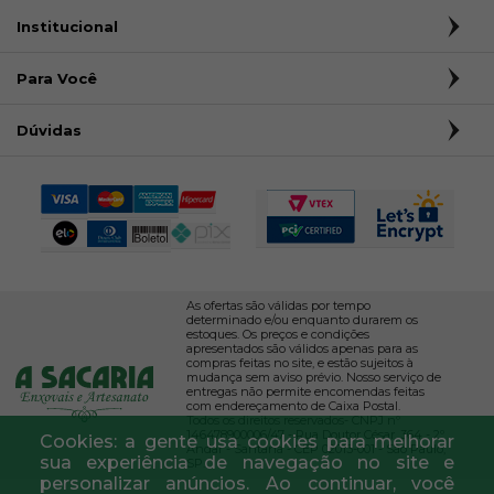
Institucional
Para Você
Dúvidas
As ofertas são válidas por tempo
determinado e/ou enquanto durarem os
estoques. Os preços e condições
apresentados são válidos apenas para as
compras feitas no site, e estão sujeitos à
mudança sem aviso prévio. Nosso serviço de
entregas não permite encomendas feitas
com endereçamento de Caixa Postal.
Todos os direitos reservados- CNPJ nº
146478900006/47 - Rua Doutor César, 364 - 2º
Cookies: a gente usa cookies para melhorar
Andar - Santana - CEP 02013-001 - São Paulo,
sua experiência de navegação no site e
SP.
personalizar anúncios. Ao continuar, você