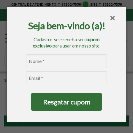
|
CENTRAL DE ATENDIMENTO:
11 97502-7538
SITE:
11 97502-7538
Sul, Sudeste e Centro-Oeste:
Frete Grátis
para compras acima de R$ 150,00
Seja bem-vindo (a)!
Cadastre-se e receba seu
cupom
exclusivo
para usar em nosso site.
Sacaria
Kids / Baby
Cama Kids
Fronha
Resgatar cupom
FILTROS
KIDS / BABY