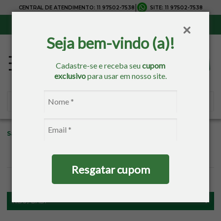
|
CENTRAL DE ATENDIMENTO:
11 97502-7538
SITE:
11 97502-7538
Sul, Sudeste e Centro-Oeste:
Frete Grátis
para compras acima de R$ 150,00
Seja bem-vindo (a)!
Cadastre-se e receba seu
cupom
exclusivo
para usar em nosso site.
Sacaria
Kids / Baby
Cama Kids
Travesseiro
Resgatar cupom
FILTROS
KIDS / BABY