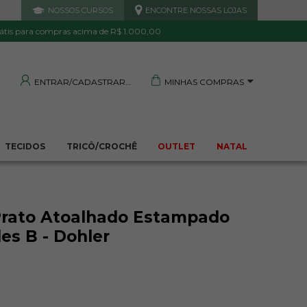
NOSSOS CURSOS
ENCONTRE NOSSAS LOJAS
 DE QUALIDADE
TRANQUILIDADE E PROTEÇÃO
Garantida
Sua compra segura
átis para compras acima de R$ 1.000,00
MINHAS COMPRAS
ENTRAR/CADASTRAR
TECIDOS
TRICÔ/CROCHÊ
OUTLET
NATAL
Prato Atoalhado Estampado
es B - Dohler