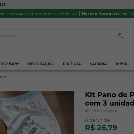
7538
ATÉ 6X SEM JUROS NO CARTÃO
PRODUTO
PIX
Parcela mínima R$ 20,00
Satisfação 
ete Grátis para compras acima de R$ 150,00
Norte e Nordeste:
Frete Gr
IDS / BABY
DECORAÇÃO
PINTURA
SACARIA
MESA
ado
Kit Pano de 
com 3 unidad
Ref:
749801KitB-Jardim
R$ 26,79