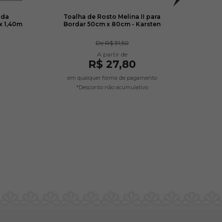
ada
Toalha de Rosto Melina II para
Toal
x 1,40m
Bordar 50cm x 80cm - Karsten
De
R$ 31,50
R$ 27,80
em qualquer forma de pagamento
em
)
*Desconto não acumulativo