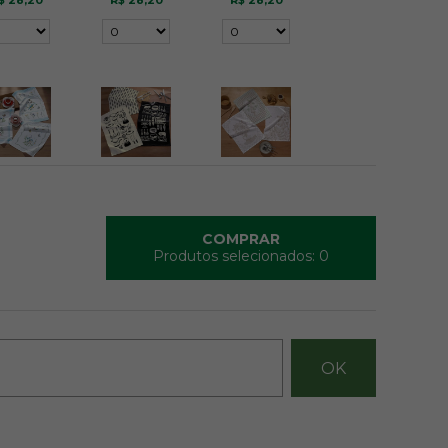
$ 28,20
R$ 28,20
R$ 28,20
ardim 03
Menu 01
Outono Floral
$ 28,20
R$ 28,20
R$ 28,20
COMPRAR
Produtos selecionados:
0
arbecue
Chef Pets
Graça 01
$ 28,20
R$ 28,20
R$ 28,20