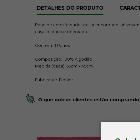
DETALHES DO PRODUTO
CARACT
Pano de copa felpudo tecilar encorpado, absorvente
casa colorida e decorada.
Contém: 3 Panos
Composição: 100% Algodão
Medida (cada): 65cm x 45cm
Fabricante: Dohler
O que outros clientes estão comprando