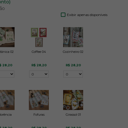
onto)
ão
Exibir apenas disponíveis
tânica 02
Coffee 04
Cozinheiro 02
$ 28,20
R$ 28,20
R$ 28,20
lorência
Fofuras
Girassol 01