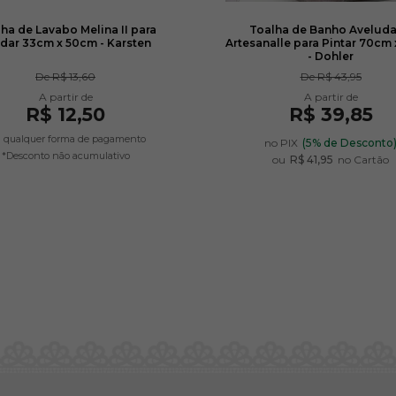
ha de Lavabo Melina II para
Toalha de Banho Avelud
dar 33cm x 50cm - Karsten
Artesanalle para Pintar 70cm 
- Dohler
De
R$ 13,60
De
R$ 43,95
R$ 12,50
R$ 39,85
 qualquer forma de pagamento
no PIX
(5% de Desconto
*Desconto não acumulativo
ou
R$ 41,95
no Cartão