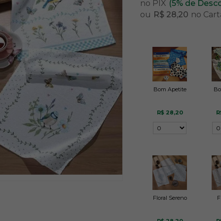
no PIX
(5% de Desc
ou
R$ 28,20
no Cart
Bom Apetite
Bo
R$ 28,20
R
Floral Sereno
F