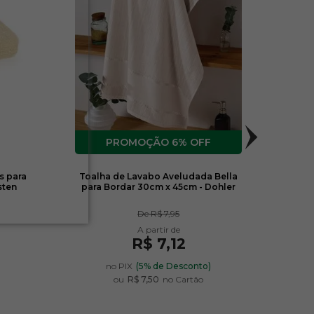
6% OFF
s para
Toalha de Lavabo Aveludada Bella
Kit 
sten
para Bordar 30cm x 45cm - Dohler
Bor
De
R$ 7,95
R$ 7,12
)
no PIX
(5% de Desconto)
ou
R$ 7,50
no Cartão