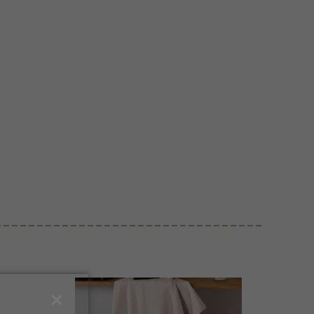
vise-me
Avise-me
Avise-me
do chegar!
quando chegar!
quando chegar!
ntimentos
$ 28,20
vise-me
do chegar!