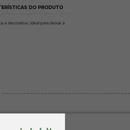
A
ERÍSTICAS DO PRODUTO
quan
 e decorativo. Ideal para deixar a
Picnic
Se
R$ 28,20
R
Avise-me
A
quando chegar!
quan