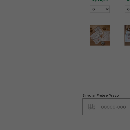
R$ 28,20
R
Hora do Café
J
R$ 28,20
R
Simular Frete e Prazo
Tomate
B
R$ 28,20
R