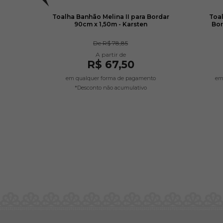
Bella
Toalha Banhão Melina II para Bordar
Toal
ohler
90cm x 1,50m - Karsten
Bor
De
R$ 78,85
R$ 67,50
em qualquer forma de pagamento
em
*Desconto não acumulativo