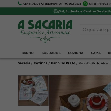
|
CENTRAL DE ATENDIMENTO:
11 97502-7538
SITE:
11 97502-
FRETE GRÁTIS
5% DE DESCONTO
Em todo Brasil*
Pagamentos via boleto ou 
Sul, Sudeste e Centro-Oeste:
Fr
BANHO
BORDADOS
COZINHA
CAMA
K
Sacaria
Cozinha
Pano De Prato
Pano De Prato Atoalh