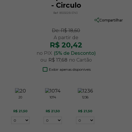
- Circulo
Ref:
855502B-5743
Compartilhar
De:
R$ 18,60
R$ 20,42
no PIX
(5% de Desconto)
ou
R$ 17,68
no Cartão
Exibir apenas disponíveis
20
1074
1236
R$ 21,50
R$ 21,50
R$ 21,50