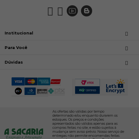
5583
5947
6085
Institucional
R$ 21,50
R$ 21,50
R$ 21,50
Para Você
Avise-me
Avise-me
Avise-me
quando
quando
quando
chegar!
chegar!
chegar!
Dúvidas
6309
7190
7382
R$ 21,50
R$ 21,50
R$ 21,50
As ofertas são válidas por tempo
determinado e/ou enquanto durarem os
Avise-me
Avise-me
Avise-me
estoques. Os preços e condições
quando
quando
quando
apresentados são válidos apenas para as
chegar!
chegar!
chegar!
compras feitas no site, e estão sujeitos à
mudança sem aviso prévio. Nosso serviço de
entregas não permite encomendas feitas