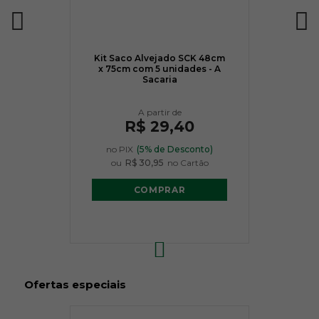
7148
7270
7529
Kit Saco Alvejado SCK 48cm
x 75cm com 5 unidades - A
Sacaria
R$ 21,50
R$ 21,50
R$ 21,50
R$ 29,40
no PIX
(5% de Desconto)
ou
R$ 30,95
no Cartão
COMPRAR
7625
7684
8176
R$ 21,50
R$ 21,50
R$ 21,50
Ofertas especiais