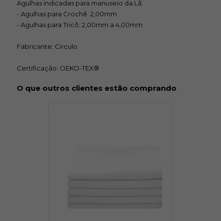
Agulhas indicadas para manuseio da Lã:
- Agulhas para Crochê: 2,00mm
- Agulhas para Tricô: 2,00mm a 4,00mm
5398
5743
5767
Fabricante: Circulo
R$ 21,50
R$ 17,68
R$ 21,50
Certificação: OEKO-TEX®
O que outros clientes estão comprando
6399
6567
7092
R$ 21,50
R$ 21,50
R$ 21,50