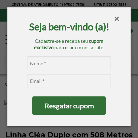
|
CENTRAL DE ATENDIMENTO:
11 97502-7538
SITE:
11 97502-7538
Sul, Sudeste e Centro-Oeste:
Frete Grátis
para compras acima de R$ 150,00
Seja bem-vindo (a)!
Cadastre-se e receba seu
cupom
exclusivo
para usar em nosso site.
Sacaria
Tricô/Crochê
Linhas
Linhas Círculo
Resgatar cupom
Linha Cléa Duplo com 508 Metros