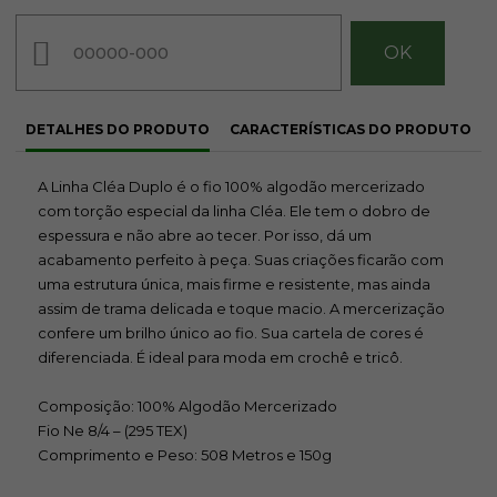
3526
3635
3754
DETALHES DO PRODUTO
CARACTERÍSTICAS DO PRODUTO
R$ 21,50
R$ 21,50
R$ 21,50
A Linha Cléa Duplo é o fio 100% algodão mercerizado
com torção especial da linha Cléa. Ele tem o dobro de
espessura e não abre ao tecer. Por isso, dá um
acabamento perfeito à peça. Suas criações ficarão com
uma estrutura única, mais firme e resistente, mas ainda
assim de trama delicada e toque macio. A mercerização
confere um brilho único ao fio. Sua cartela de cores é
4021
4514
5363
diferenciada. É ideal para moda em crochê e tricô.
R$ 21,50
R$ 21,50
R$ 21,50
Composição: 100% Algodão Mercerizado
Fio Ne 8/4 – (295 TEX)
Comprimento e Peso: 508 Metros e 150g