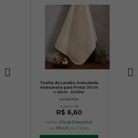
9153
9278
9427
R$ 21,50
R$ 21,50
R$ 21,50
Toalha de Lavabo Aveludada
Artesanalle para Pintar 30cm
9976
1289
2151
x 45cm - Dohler
De
R$ 7,50
R$ 21,50
R$ 6,60
R$ 21,50
R$ 21,50
no PIX
(5% de Desconto)
Avise-me
Avise-me
ou
R$ 6,95
no Cartão
quando
quando
chegar!
chegar!