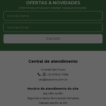
OFERTAS & NOVIDADES
Informe seu email para receber nossas promoções:
3839
4156
4456
R$ 21,50
R$ 21,50
R$ 21,50
ENVIAR
Avise-me
Avise-me
Avise-me
quando
quando
quando
chegar!
chegar!
chegar!
Central de atendimento
5091
5103
5203
Grande São Paulo
(11) 97502-7538
sac@asacaria.com.br
R$ 21,50
R$ 21,50
R$ 21,50
Horário de atendimento do site
Avise-me
Avise-me
Avise-me
das 08h às 18h
quando
quando
quando
Segunda a Sexta-feira (exceto feriados)
chegar!
chegar!
chegar!
Sábado das 8h às 12h