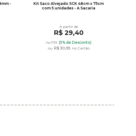
08mm -
Kit Saco Alvejado SCK 48cm x 75cm
Basti
com 5 unidades - A Sacaria
R$ 29,40
)
no PIX
(5% de Desconto)
86
87
88
ou
R$ 30,95
no Cartão
R$ 2,95
R$ 2,95
R$ 2,95
90
92
94
R$ 2,95
R$ 2,95
R$ 2,95