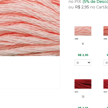
no PIX
(5% de Desc
ou
R$ 2,95
no Cartã
6
R$ 2,95
13