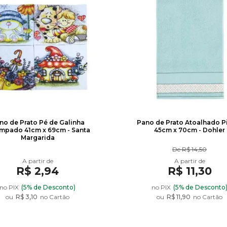
95
R$ 2,95
no de Prato Pé de Galinha
Pano de Prato Atoalhado P
mpado 41cm x 69cm - Santa
45cm x 70cm - Dohler
Margarida
De
R$ 14,50
R$ 2,94
R$ 11,30
101
no PIX
(5% de Desconto)
no PIX
(5% de Desconto
ou
R$ 3,10
no Cartão
ou
R$ 11,90
no Cartão
R$ 2,95