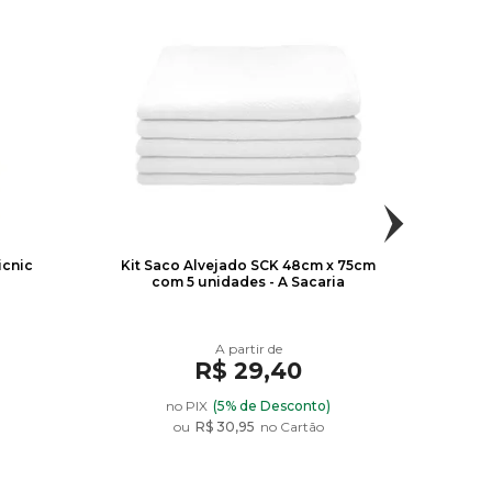
96
97
98
R$ 2,95
R$ 2,95
R$ 2,95
icnic
Kit Saco Alvejado SCK 48cm x 75cm
Toal
com 5 unidades - A Sacaria
Bo
R$ 29,40
102
103
108
)
no PIX
(5% de Desconto)
ou
R$ 30,95
no Cartão
R$ 2,95
R$ 2,95
R$ 2,95