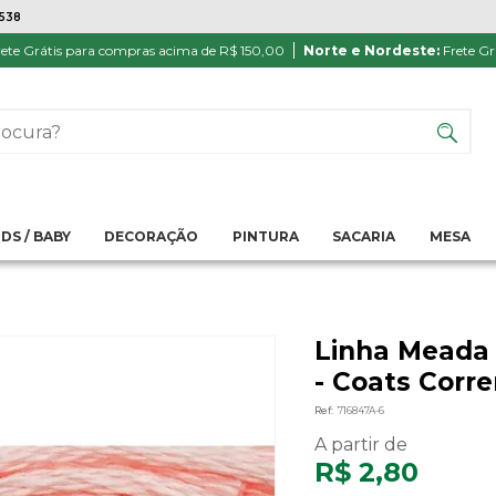
7538
ATÉ 6X SEM JUROS NO CARTÃO
PRODUTO
PIX
Parcela mínima R$ 20,00
Satisfação 
ete Grátis para compras acima de R$ 150,00
Norte e Nordeste:
Frete Gr
IDS / BABY
DECORAÇÃO
PINTURA
SACARIA
MESA
Linha Meada 
- Coats Corr
Ref:
716847A-6
R$ 2,80