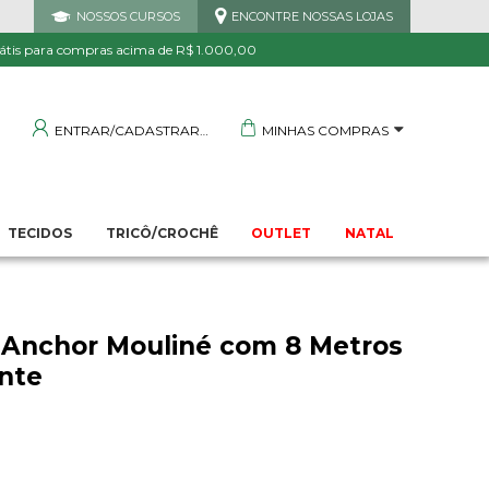
NOSSOS CURSOS
ENCONTRE NOSSAS LOJAS
 DE QUALIDADE
TRANQUILIDADE E PROTEÇÃO
Garantida
Sua compra segura
átis para compras acima de R$ 1.000,00
MINHAS COMPRAS
ENTRAR/CADASTRAR
TECIDOS
TRICÔ/CROCHÊ
OUTLET
NATAL
Anchor Mouliné com 8 Metros
ente