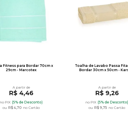
47
R$ 2,95
a Fitness para Bordar 70cm x
Toalha de Lavabo Passa Fita
29cm - Marcotex
Bordar 30cm x 50cm - Kar
R$ 4,46
R$ 9,26
no PIX
(5% de Desconto)
no PIX
(5% de Desconto
ou
R$ 4,70
no Cartão
ou
R$ 9,75
no Cartão
59
R$ 2,95