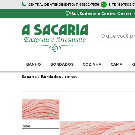
|
CENTRAL DE ATENDIMENTO:
11 97502-7538
SITE:
11 97502-
FRETE GRÁTIS
5% DE DESCONTO
Em todo Brasil*
Pagamentos via boleto ou 
Sul, Sudeste e Centro-Oeste:
Fr
BANHO
BORDADOS
COZINHA
CAMA
K
Sacaria
Bordados
Linhas