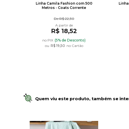
ra -
Linha Camila Fashion com 500
Linha
Metros - Coats Corrente
De
R$ 22,30
R$ 18,52
no PIX
(5% de Desconto)
ou
R$ 19,50
no Cartão
Quem viu este produto, também se inte
O