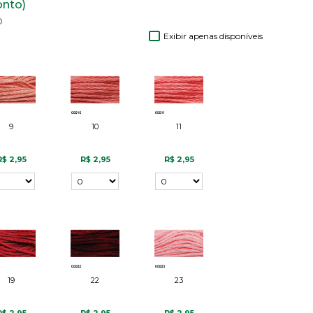
onto)
o
Exibir apenas disponíveis
9
10
11
R$ 2,95
R$ 2,95
R$ 2,95
19
22
23