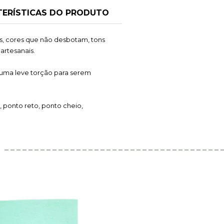
ERÍSTICAS DO PRODUTO
s, cores que não desbotam, tons
artesanais.
 uma leve torção para serem
39
 ponto reto, ponto cheio,
R$ 2,95
43
R$ 2,95