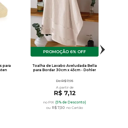
48
54
57
6% OFF
R$ 2,95
R$ 2,95
R$ 2,95
s para
Toalha de Lavabo Aveludada Bella
Kit 
sten
para Bordar 30cm x 45cm - Dohler
Bor
De
R$ 7,95
R$ 7,12
)
no PIX
(5% de Desconto)
ou
R$ 7,50
no Cartão
60
62
63
R$ 2,95
R$ 2,95
R$ 2,95