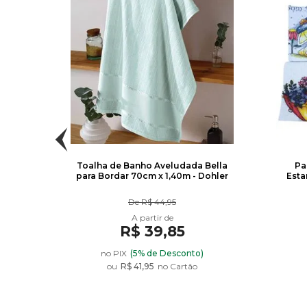
Pintar
Toalha de Banho Aveludada Bella
Pa
para Bordar 70cm x 1,40m - Dohler
Esta
De
R$ 44,95
R$ 39,85
nto
no PIX
(5% de Desconto)
ou
R$ 41,95
no Cartão