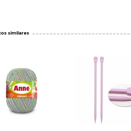
os similares
65
R$ 2,95
74
R$ 2,95