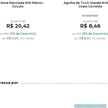
 Anne Mesclada 500 Metros -
Agulha de Tricô Grande N:
Circulo
Coats Corrente
De
R$ 13,50
R$ 20,42
R$ 8,46
no PIX
(5% de Desconto)
no PIX
(5% de Desconto
85
ou
R$ 21,50
no Cartão
ou
R$ 8,90
no Cartão
R$ 2,95
ressa por
89
R$ 2,95