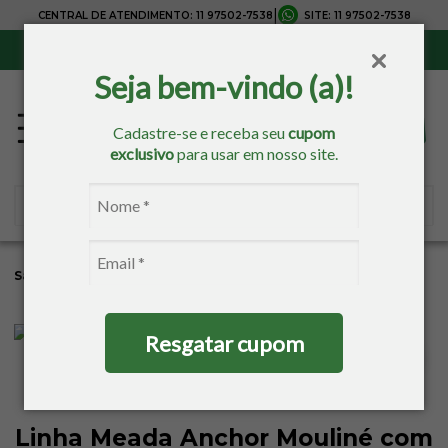
|
CENTRAL DE ATENDIMENTO:
11 97502-7538
SITE:
11 97502-7538
Sul, Sudeste e Centro-Oeste:
Frete Grátis
para compras acima de R$ 150,00
Seja bem-vindo (a)!
Cadastre-se e receba seu
cupom
exclusivo
para usar em nosso site.
Sacaria
Bordados
Linhas
Resgatar cupom
Linha Meada Anchor Mouliné com