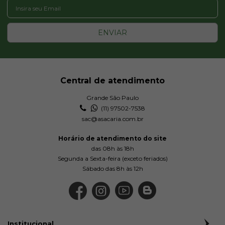
R$ 2,95
ENVIAR
72
74
75
Central de atendimento
R$ 2,95
R$ 2,95
R$ 2,95
Grande São Paulo
(11) 97502-7538
sac@asacaria.com.br
Horário de atendimento do site
das 08h às 18h
Segunda a Sexta-feira (exceto feriados)
Sábado das 8h às 12h
76
77
78
R$ 2,95
R$ 2,95
R$ 2,95
Institucional