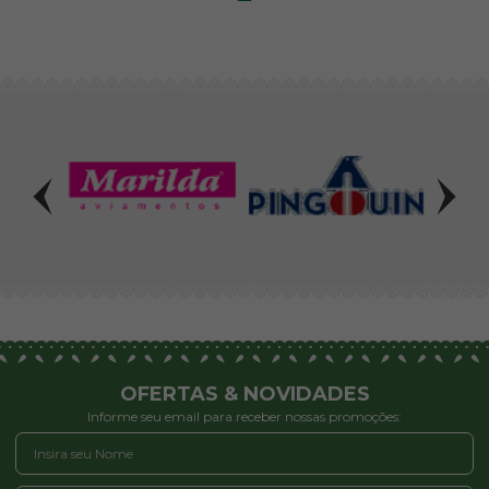
R$ 2,95
60
62
63
R$ 2,95
R$ 2,95
R$ 2,95
65
70
OFERTAS & NOVIDADES
Informe seu email para receber nossas promoções:
R$ 2,95
R$ 2,95
69