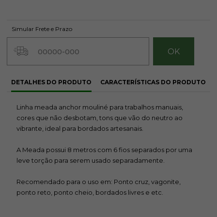
Simular Frete e Prazo
25
26
DETALHES DO PRODUTO
CARACTERÍSTICAS DO PRODUTO
R$ 2,95
R$ 2,95
24
Linha meada anchor mouliné para trabalhos manuais,
cores que não desbotam, tons que vão do neutro ao
R$ 2,95
vibrante, ideal para bordados artesanais.
A Meada possui 8 metros com 6 fios separados por uma
leve torção para serem usado separadamente.
Recomendado para o uso em: Ponto cruz, vagonite,
27
28
29
ponto reto, ponto cheio, bordados livres e etc.
R$ 2,95
R$ 2,95
R$ 2,95