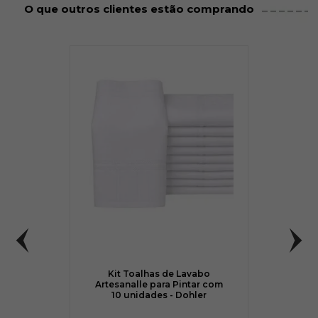
O que outros clientes estão comprando
31
33
35
R$ 2,95
R$ 2,95
R$ 2,95
36
39
40
Kit Toalhas de Lavabo
Artesanalle para Pintar com
10 unidades - Dohler
R$ 2,95
R$ 2,95
R$ 2,95