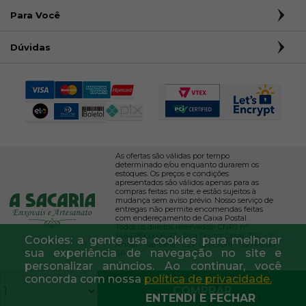
Para Você
Dúvidas
As ofertas são válidas por tempo
determinado e/ou enquanto durarem os
estoques. Os preços e condições
apresentados são válidos apenas para as
compras feitas no site, e estão sujeitos à
mudança sem aviso prévio. Nosso serviço de
entregas não permite encomendas feitas
com endereçamento de Caixa Postal.
Todos os direitos reservados- CNPJ nº
146478900006/47 - Rua Doutor César, 364 - 2º
Cookies: a gente usa cookies para melhorar
Andar - Santana - CEP 02013-001 - São Paulo,
sua experiência de navegação no site e
SP.
personalizar anúncios. Ao continuar, você
concorda com nossa
política de privacidade.
COMPRAR
ENTENDI E FECHAR