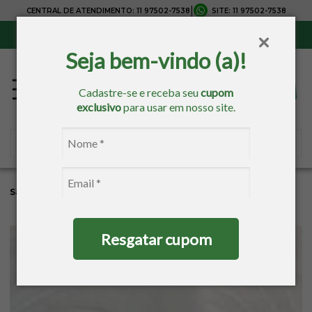
|
CENTRAL DE ATENDIMENTO:
11 97502-7538
SITE:
11 97502-7538
Sul, Sudeste e Centro-Oeste:
Frete Grátis
para compras acima de R$ 150,00
Seja bem-vindo (a)!
Cadastre-se e receba seu
cupom
exclusivo
para usar em nosso site.
Sacaria
Tricô/Crochê
Resgatar cupom