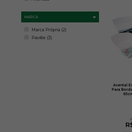
MARCA
Marca Própria (2)
Pavillie (3)
Avental E
Para Borda
65cm
R