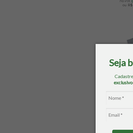
no PIX
ou
R$ 
Seja 
Cadastre
exclusiv
Jaleco F
Tamanh