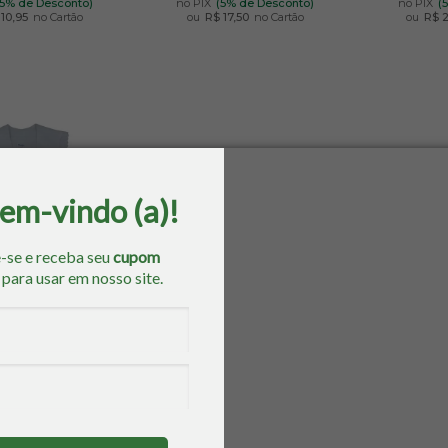
(5% de Desconto)
no PIX
(5% de Desconto)
no PIX
(
10,95
no Cartão
ou
R$ 17,50
no Cartão
ou
R$ 
bem-vindo (a)!
-se e receba seu
cupom
o
para usar em nosso site.
eminino com Lese
o: G - Pavillie