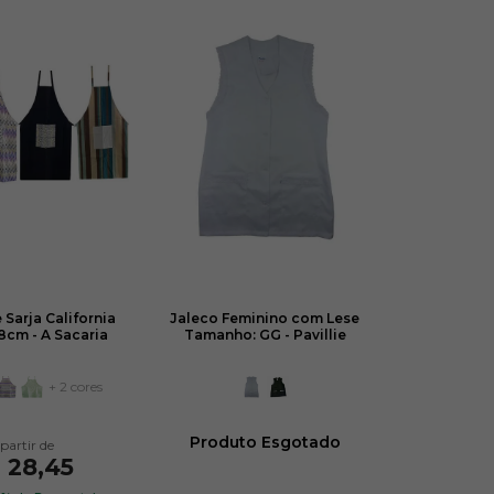
 Sarja California
Jaleco Feminino com Lese
8cm - A Sacaria
Tamanho: GG - Pavillie
+ 2 cores
Produto Esgotado
 28,45