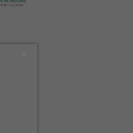
5% de Desconto)
29,95
no Cartão