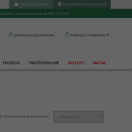
NOSSOS CURSOS
ENCONTRE NOSSAS LOJAS
 DE QUALIDADE
TRANQUILIDADE E PROTEÇÃO
Garantida
Sua compra segura
átis para compras acima de R$ 1.000,00
MINHAS COMPRAS
ENTRAR/CADASTRAR
TECIDOS
TRICÔ/CROCHÊ
OUTLET
NATAL
5