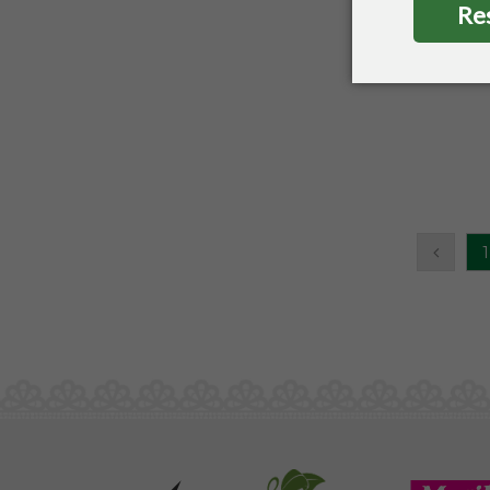
Re
Produ
1