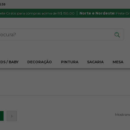
7538
ATÉ 6X SEM JUROS NO CARTÃO
PRODUTO
PIX
Parcela mínima R$ 20,00
Satisfação 
ete Grátis para compras acima de R$ 150,00
Norte e Nordeste:
Frete Gr
IDS / BABY
DECORAÇÃO
PINTURA
SACARIA
MESA