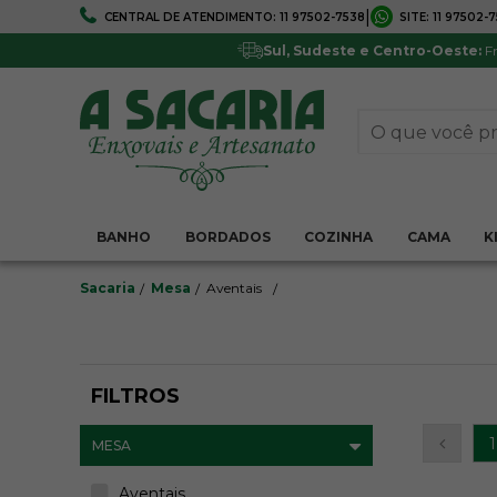
|
CENTRAL DE ATENDIMENTO:
11 97502-7538
SITE:
11 97502-
FRETE GRÁTIS
5% DE DESCONTO
Em todo Brasil*
Pagamentos via boleto ou 
Sul, Sudeste e Centro-Oeste:
Fr
BANHO
BORDADOS
COZINHA
CAMA
K
Sacaria
Mesa
Aventais
FILTROS
1
MESA
Aventais