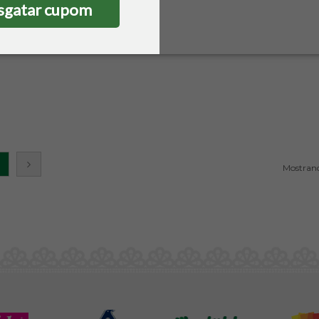
sgatar cupom
to Esgotado