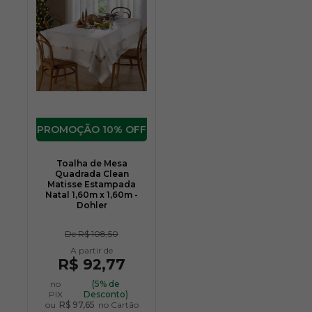
10% OFF
Toalha de Mesa
Quadrada Clean
Matisse Estampada
Natal 1,60m x 1,60m -
Dohler
De
R$ 108,50
R$ 92,77
no
(5% de
PIX
Desconto)
ou
R$ 97,65
no Cartão