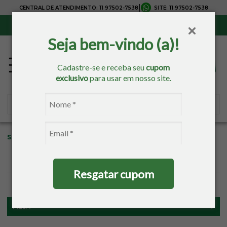
|
CENTRAL DE ATENDIMENTO:
11 97502-7538
SITE:
11 97502-7538
Sul, Sudeste e Centro-Oeste:
Frete Grátis
para compras acima de R$ 150,00
Seja bem-vindo (a)!
Cadastre-se e receba seu
cupom
exclusivo
para usar em nosso site.
Sacaria
Mesa
Natal
Resgatar cupom
FILTROS
MESA