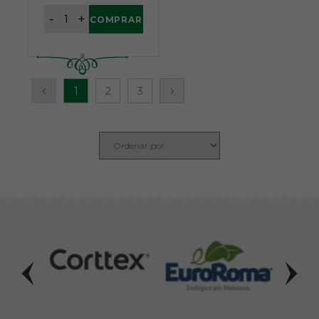
-
+
COMPRAR
1
2
3