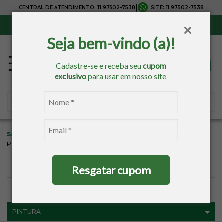
|
CENTRAL DE ATENDIMENTO:
11 97502-7538
SITE:
11 97502-7538
Sul, Sudeste e Centro-Oeste:
Frete Grátis
para compras acima de R$ 150,00
Seja bem-vindo (a)!
Cadastre-se e receba seu
cupom
exclusivo
para usar em nosso site.
Sacaria
Pintura
Produtos Para Pintar
Pano de Prato para Pintar
Resgatar cupom
FILTROS
PINTURA