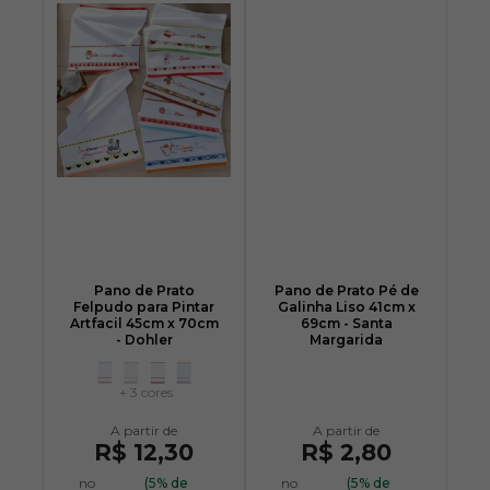
Pano de Prato
Pano de Prato Pé de
Felpudo para Pintar
Galinha Liso 41cm x
Artfacil 45cm x 70cm
69cm - Santa
- Dohler
Margarida
+ 3 cores
R$ 12,30
R$ 2,80
no
(5% de
no
(5% de