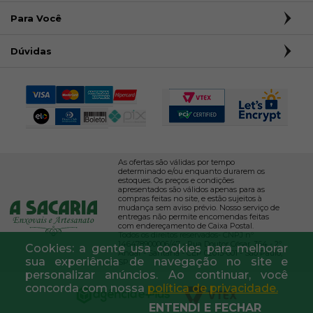
Para Você
Dúvidas
As ofertas são válidas por tempo
determinado e/ou enquanto durarem os
estoques. Os preços e condições
apresentados são válidos apenas para as
compras feitas no site, e estão sujeitos à
mudança sem aviso prévio. Nosso serviço de
entregas não permite encomendas feitas
com endereçamento de Caixa Postal.
Todos os direitos reservados- CNPJ nº
146478900006/47 - Rua Doutor César, 364 - 2º
Cookies: a gente usa cookies para melhorar
Andar - Santana - CEP 02013-001 - São Paulo,
sua experiência de navegação no site e
SP.
personalizar anúncios. Ao continuar, você
concorda com nossa
política de privacidade.
ENTENDI E FECHAR