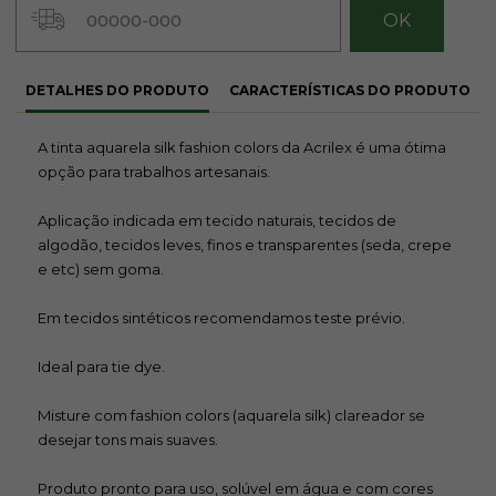
chegar!
chegar!
chegar!
DETALHES DO PRODUTO
CARACTERÍSTICAS DO PRODUTO
510
511
513
A tinta aquarela silk fashion colors da Acrilex é uma ótima
opção para trabalhos artesanais.
R$ 6,90
R$ 6,90
R$ 6,90
Avise-me
Avise-me
Avise-me
Aplicação indicada em tecido naturais, tecidos de
quando
quando
quando
algodão, tecidos leves, finos e transparentes (seda, crepe
chegar!
chegar!
chegar!
e etc) sem goma.
Em tecidos sintéticos recomendamos teste prévio.
514
516
517
Ideal para tie dye.
Misture com fashion colors (aquarela silk) clareador se
R$ 6,90
R$ 6,90
R$ 6,90
desejar tons mais suaves.
Avise-me
Avise-me
Avise-me
quando
quando
quando
Produto pronto para uso, solúvel em água e com cores
chegar!
chegar!
chegar!