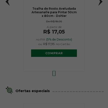
Toalha de Rosto Aveludada
Artesanalle para Pintar 50cm
x 80cm - Dohler
577
De
R$ 18,95
500 Clareador
R$ 17,05
no PIX
(5% de Desconto)
R$ 6,90
R$ 6,90
ou
R$ 17,95
no Cartão
Avise-me
Avise-me
quando
quando
chegar!
chegar!
COMPRAR
Ofertas especiais