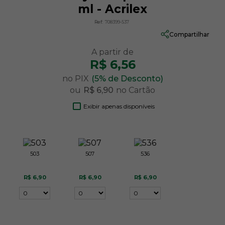
ml - Acrilex
Ref:
708399-537
Compartilhar
R$ 6,56
no PIX
(5% de Desconto)
ou
R$ 6,90
no Cartão
Exibir apenas disponíveis
503
507
536
R$ 6,90
R$ 6,90
R$ 6,90