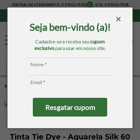
|
CENTRAL DE ATENDIMENTO:
11 97502-7538
SITE:
11 97502-7538
Sul, Sudeste e Centro-Oeste:
Frete Grátis
para compras acima de R$ 150,00
Seja bem-vindo (a)!
Cadastre-se e receba seu
cupom
exclusivo
para usar em nosso site.
Sacaria
Pintura
Tintas
Tintas Para Tecido
Resgatar cupom
Tinta Tie Dye - Aquarela Silk 60