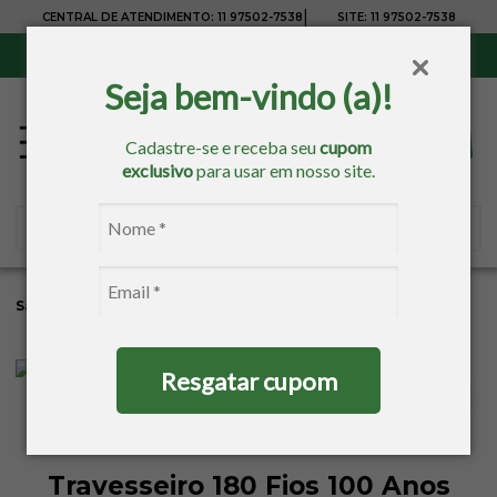
|
CENTRAL DE ATENDIMENTO:
11 97502-7538
SITE:
11 97502-7538
Sul, Sudeste e Centro-Oeste:
Frete Grátis
para compras acima de R$ 150,00
Seja bem-vindo (a)!
Cadastre-se e receba seu
cupom
exclusivo
para usar em nosso site.
Sacaria
Cama
Travesseiros
Resgatar cupom
Travesseiro 180 Fios 100 Anos