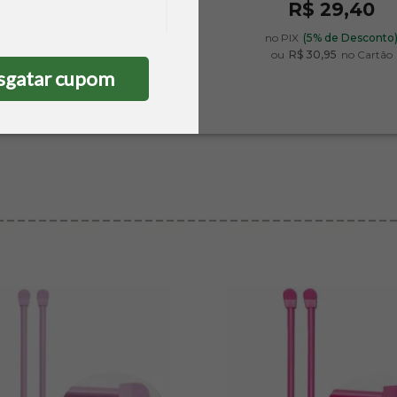
R$ 17,05
R$ 29,40
no PIX
(5% de Desconto)
no PIX
(5% de Desconto
ou
R$ 17,95
no Cartão
ou
R$ 30,95
no Cartão
sgatar cupom