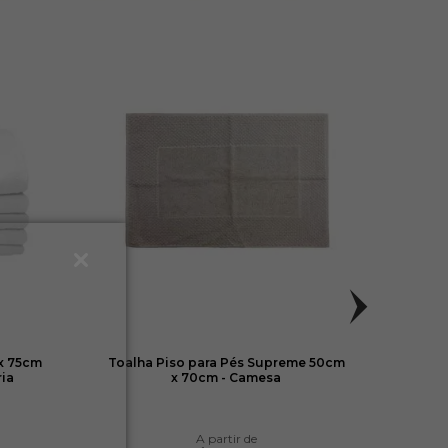
x 75cm
Toalha Piso para Pés Supreme 50cm
Toalh
ria
x 70cm - Camesa