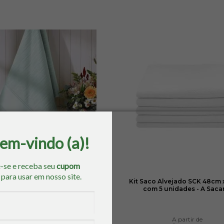
bem-vindo (a)!
5% OFF
-se e receba seu
cupom
o
para usar em nosso site.
alha de Rosto Aveludada
Kit Saco Alvejado SCK 48cm 
nalle para Pintar 50cm x 80cm
com 5 unidades - A Saca
- Dohler
De
R$ 18,95