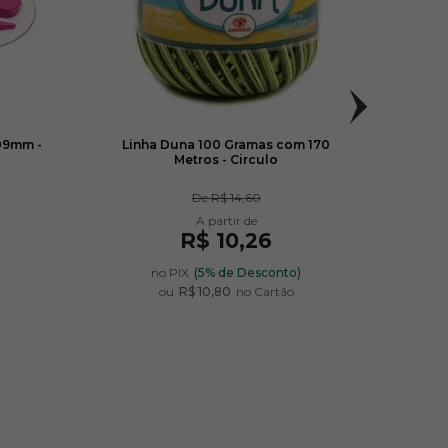
09mm -
Linha Duna 100 Gramas com 170
Lã D
Metros - Circulo
De
R$ 14,60
R$ 10,26
)
no PIX
(5% de Desconto)
ou
R$ 10,80
no Cartão