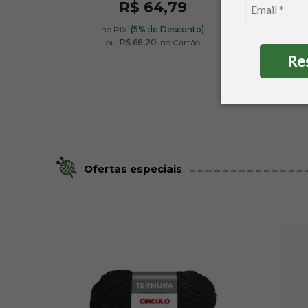
R$ 64,79
no PIX
(5% de Desconto)
ou
R$ 68,20
no Cartão
Re
Ofertas especiais