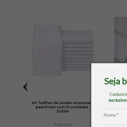
Seja 
Cadastre
exclusiv
ordar
Kit Toalhas de Lavabo Artesanalle
To
para Pintar com 10 unidades -
Artesa
Dohler