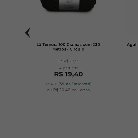
culo
Lã Ternura 100 Gramas com 230
Agulh
Metros - Circulo
De
R$ 20,95
R$ 19,40
no PIX
(5% de Desconto)
ou
R$ 20,42
no Cartão