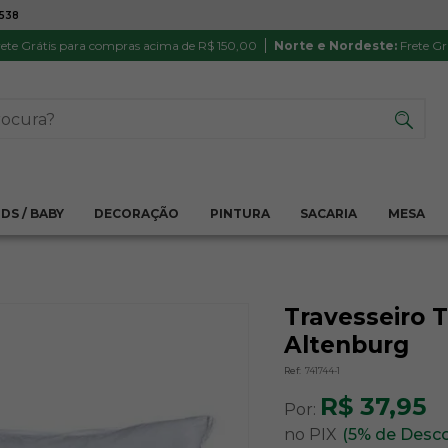
7538
ATÉ 6X SEM JUROS NO CARTÃO
PRODUTO
PIX
Parcela mínima R$ 20,00
Satisfação 
ete Grátis para compras acima de R$ 150,00
Norte e Nordeste:
Frete Gr
IDS / BABY
DECORAÇÃO
PINTURA
SACARIA
MESA
Travesseiro 
Altenburg
Ref:
741744-1
R$ 37,95
Por:
no PIX
(5% de Desc