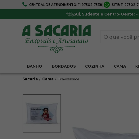
|
CENTRAL DE ATENDIMENTO:
11 97502-7538
SITE:
11 97502-
FRETE GRÁTIS
5% DE DESCONTO
Em todo Brasil*
Pagamentos via boleto ou 
Sul, Sudeste e Centro-Oeste:
Fr
BANHO
BORDADOS
COZINHA
CAMA
K
Sacaria
Cama
Travesseiros