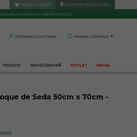
NOSSOS CURSOS
ENCONTRE NOSSAS LOJAS
 DE QUALIDADE
TRANQUILIDADE E PROTEÇÃO
Garantida
Sua compra segura
átis para compras acima de R$ 1.000,00
MINHAS COMPRAS
ENTRAR/CADASTRAR
TECIDOS
TRICÔ/CROCHÊ
OUTLET
NATAL
Toque de Seda 50cm x 70cm -
onto)